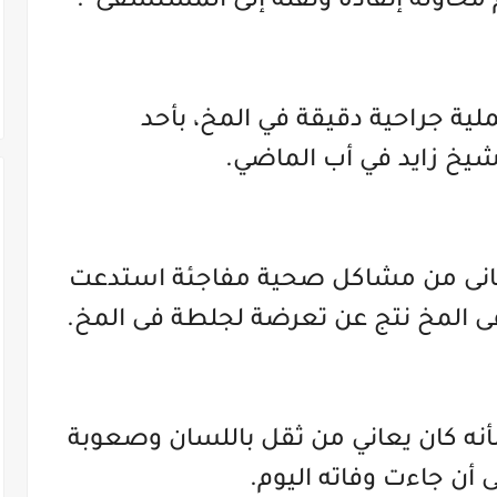
 محاولة إنقاذه ونقله إلى المستشفى”.
لية جراحية دقيقة في المخ، بأحد
خ زايد في أب الماضي.
 عانى من مشاكل صحية مفاجئة استدعت
ورم فى المخ نتج عن تعرضة لجلطة فى المخ.
نه كان يعاني من ثقل باللسان وصعوبة
ى أن جاءت وفاته اليوم.