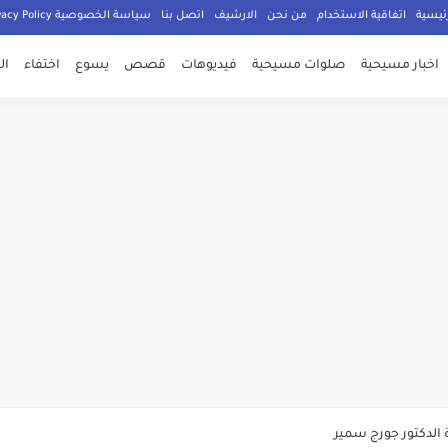
ئيسية
اتفاقية الاستخدام
من نحن
الارشيف
اتصل بنا
سياسة الخصوصية Privacy Policy
اخبار مسيحية
صلوات مسيحية
فيديوهات
قصص
يسوع
اختفاء
ال
صلي المسيحيون
الدكتور جورج سمير
م الامان في العالم اجمع