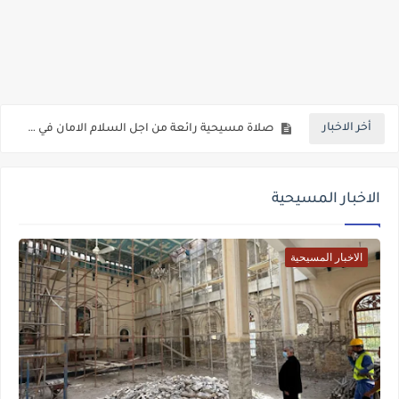
ما هي الصلاة المسيحية وكيف يصلي المسيحيون
حقائق تكشف لاول مرة حول عودة الدكتور جورج سمير
أخر الاخبار
صلاة مسيحية رائعة من اجل السلام الامان في العالم اجمع
كنائس البصرة تعاني من الاهمال في وعود الاعمار
الاخبار المسيحية
اهم فوائد شرب الماء تعرف عليها الان
بالفيديو شخص من الفصائل المسلحة يهدد المسيحيين في سوريا عليكم تغيير دينكم أو دفع الجزية أو القتل
الاخبار المسيحية
عدد مسيحيي العراق وما هي نسبة المسيحيين في العراق شاهد المفاجأة
عذراء اول من تعجن وتخبز وتفتتح افران باطنايا في سهل نينوى شمال االعراق
غضب مصري ضد المخرجة فدوى مواهب ومطالبات بسحب جنسيتها ما هي القصة
المصرية فدوى تقول مفيش دين مسيحي ولا يهودي واساءت ايضا للحضارة المصرية