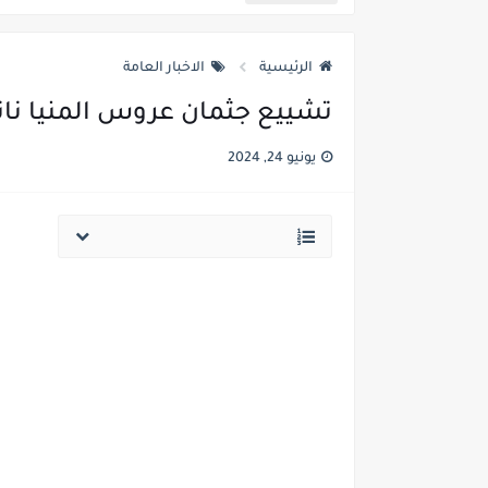
عدد مسيحيي العراق وما هي نسبة
الرئيسية
الاخبار العامة
عذراء اول من تعجن وتخبز وتفتتح
تشييع جثمان عروس المنيا نا
غضب مصري ضد المخرجة فدوى م
يونيو 24, 2024
المصرية فدوى تقول مفيش دين م