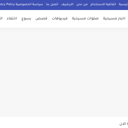
ئيسية
اتفاقية الاستخدام
من نحن
الارشيف
اتصل بنا
سياسة الخصوصية Privacy Policy
اخبار مسيحية
صلوات مسيحية
فيديوهات
قصص
يسوع
اختفاء
ال
صلي المسيحيون
الدكتور جورج سمير
م الامان في العالم اجمع
ي وعود الاعمار
الان
ة يهدد المسيحيين في سوريا عليكم تغيير دينكم أو دفع الجزية أو القتل