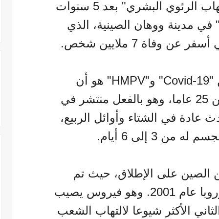
وتأتي أنباء تفشي "فيروس الالتهاب الرئوي البشري" بعد 5 سنوات
ن ظهور فيروس "كوفيد 19" في مدينة ووهان الصينية، الذي
ن وفاة 7 ملايين شخص.
لكن الفرق الأكثر أهمية بين "Covid-19" و"HMPV" هو أن
الأخير معروف منذ ما يقرب من 25 عاما، وهو بالفعل منتشر في
عادة في الشتاء وأوائل الربيع،
من 3 إلى 6 أيام.
من الصين على الإطلاق، حيث تم
اكتشافه وإثباته لأول مرة في أوروبا عام 2001. وهو فيروس يصيب
لثاني الأكثر شيوعا لالتهاب الشعب