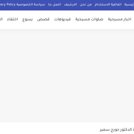
ئيسية
اتفاقية الاستخدام
من نحن
الارشيف
اتصل بنا
سياسة الخصوصية Privacy Policy
اخبار مسيحية
صلوات مسيحية
فيديوهات
قصص
يسوع
اختفاء
ال
صلي المسيحيون
الدكتور جورج سمير
م الامان في العالم اجمع