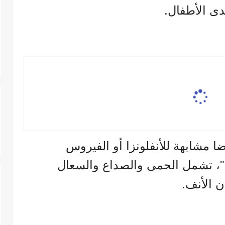
لدى الأطفال.
س "HMPV" أعراضا مشابهة للأنفلونزا أو الفيروس
المخلوي التنفسي أو "كوفيد 19"، تشمل الحمى والصداع والسعال
ن الأنف.