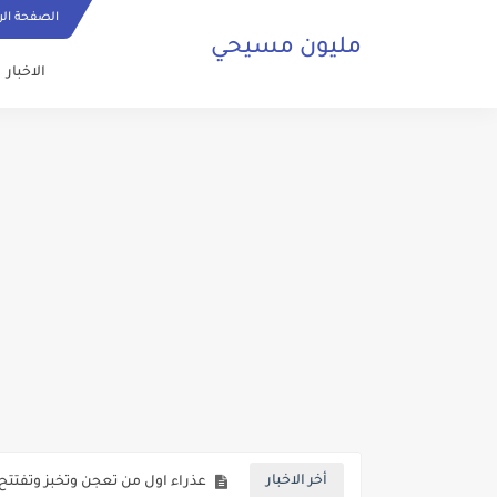
الصفحة الر
مليون مسيحي
الاخبار
ما هي الصلاة المسيحية وكيف ي
حقائق تكشف لاول مرة حول عودة 
صلاة مسيحية رائعة من اجل السلا
كنائس البصرة تعاني من الاهمال ف
اهم فوائد شرب الماء تعرف عليها 
بالفيديو شخص من الفصائل المسلح
عدد مسيحيي العراق وما هي نسبة
عذراء اول من تعجن وتخبز وتفتتح
أخر الاخبار
غضب مصري ضد المخرجة فدوى م