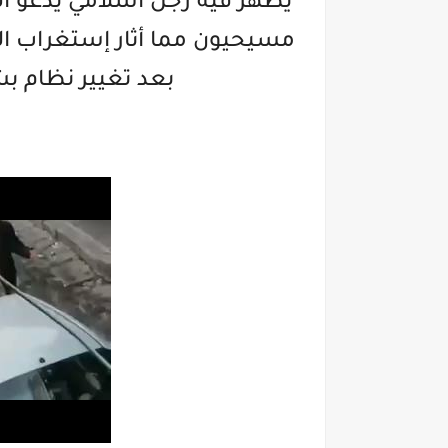
يظهر فيه رجل اسلامي يدعو ال
مسيحيون مما أثار إستغراب ال
بعد تغيير نظام ب