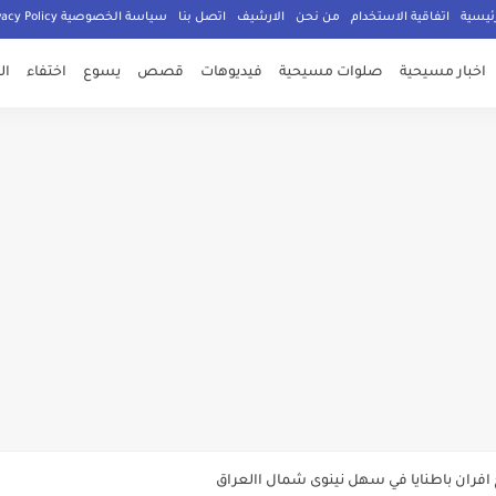
ئيسية
اتفاقية الاستخدام
من نحن
الارشيف
اتصل بنا
سياسة الخصوصية Privacy Policy
اخبار مسيحية
صلوات مسيحية
فيديوهات
قصص
يسوع
اختفاء
ال
صلي المسيحيون
الدكتور جورج سمير
م الامان في العالم اجمع
ي وعود الاعمار
الان
ة يهدد المسيحيين في سوريا عليكم تغيير دينكم أو دفع الجزية أو القتل
 المسيحيين في العراق شاهد المفاجأة
 افران باطنايا في سهل نينوى شمال االعراق
واهب ومطالبات بسحب جنسيتها ما هي القصة