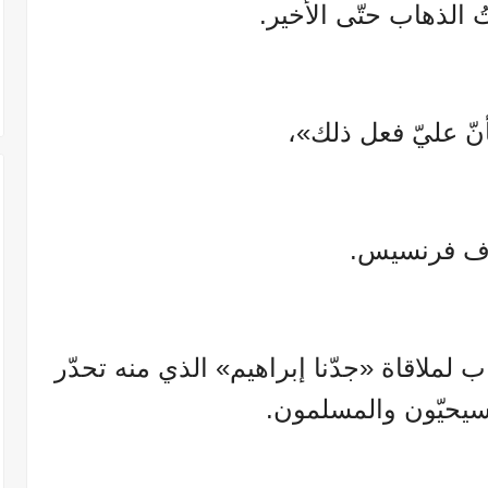
ُ الذهاب حتّى الأخير.
ّ عليّ فعل ذلك»،
ف فرنسيس.
ب لملاقاة «جدّنا إبراهيم» الذي منه تحدّر
مسيحيّون والمسلمون.