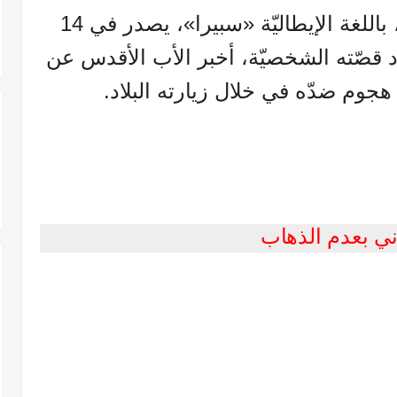
في كتابٍ جديدٍ بعنوان «ارْجُ»، باللغة الإيطاليّة «سبيرا»، يصدر في 14
رد قصّته الشخصيّة، أخبر الأب الأقدس عن
ذ هجوم ضدّه في خلال زيارته البلاد.
ي بعدم الذهاب