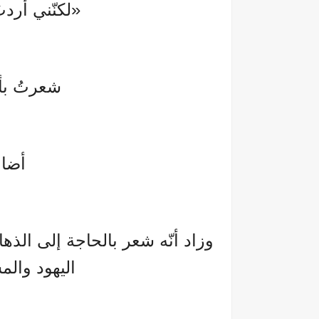
«لكنّني أردت
شعرتُ بأن
أضا
وزاد أنّه شعر بالحاجة إلى الذها
اليهود وال