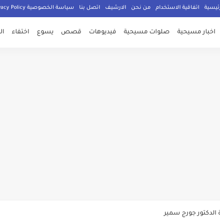
ئيسية
اتفاقية الاستخدام
من نحن
الارشيف
اتصل بنا
سياسة الخصوصية Privacy Policy
اخبار مسيحية
صلوات مسيحية
فيديوهات
قصص
يسوع
اختفاء
ال
صلي المسيحيون
الدكتور جورج سمير
م الامان في العالم اجمع