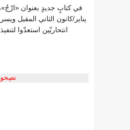
يناير/كانون الثاني المقبل ويس
انتحاريّين استعدّوا لتنفي
نصِحون