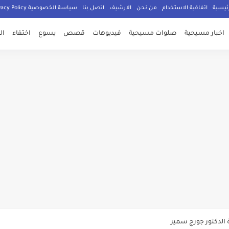
ئيسية
اتفاقية الاستخدام
من نحن
الارشيف
اتصل بنا
سياسة الخصوصية Privacy Policy
اخبار مسيحية
صلوات مسيحية
فيديوهات
قصص
يسوع
اختفاء
ال
صلي المسيحيون
الدكتور جورج سمير
م الامان في العالم اجمع