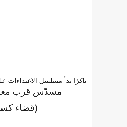
باكرًا بدأ مسلسل الاعتداءات عل
مسدّس قرب مغارةٍ
(قضاء كسرو