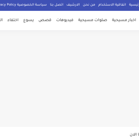
ئيسية
اتفاقية الاستخدام
من نحن
الارشيف
اتصل بنا
سياسة الخصوصية Privacy Policy
اخبار مسيحية
صلوات مسيحية
فيديوهات
قصص
يسوع
اختفاء
ال
صلي المسيحيون
الدكتور جورج سمير
م الامان في العالم اجمع
ي وعود الاعمار
الان