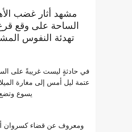
مشهد أثار غضب الأها
الساحة على وقع قرع
تهدئة النفوس المشح
في حادثةٍ ليست غريبةً على السا
عتمة ليل أمس إلى مغارة الميلا
يسوع وتضع مك
ومعروف عن قضاء كسروان أنّه 