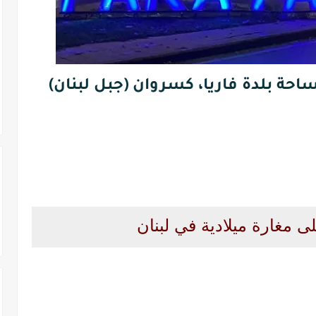
احة بلدة فاريا، كسروان (جبل لبنان)
ى مغارة ميلادية في لبنان