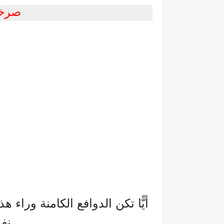
صرخة
أيًّا تكن الدوافع الكامنة وراء ه
نفو