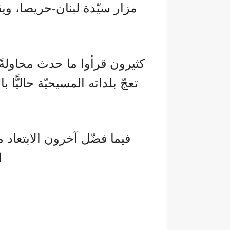
مزار سيّدة لبنان-حريصا، ويق
كثيرون قرأوا ما حدث محاولةً 
تعجّ بلداته المسيحيّة حاليًّ
فيما فضّل آخرون الابتعاد م
ا