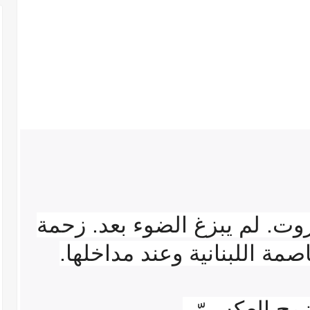
يروت. لم يبزغ الضوء بعد. زحمة
مة اللبنانية وعند مداخلها.
نزوح العكسيّ.