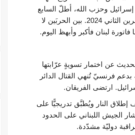
سرائيل وحزب الله، أطلّ السابع
والعشرون من نوفمبر/تشرين الثاني 2024. بين الحربَين لا
فاتورة لبنان فأكبر وأبهظ اليوم.
لحديث عن اختمار تسويةٍ عرّابتها
 بدعم فرنسيّ تُنهي القتال الدائر
رائيل. ارتضى الفريقان.
طلاق النار ويُطبَّق تدريجيًّا على
لّلها انتشار الجيش اللبناني على الحدود
راقبة دوليّة مشدّدة.