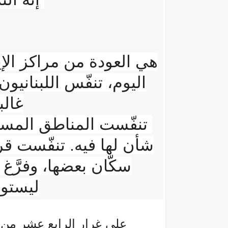
هي العودة من مراكز الإيو
اليوم، تنفّس اللبناني
غالب
تنفّست المناطق المسيحي
شأن لها فيه. تنفّست قر
سكّان بعضها، وفرَّغ 
ليستوط