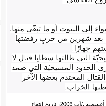
اء إلى البيوت أو ما تبقّى منها.
ون بعد شهرين من حربٍ رفضتها
يتهم جهارًا.
ّة التي طالتها شظايا قتال لا
ى الحدود المسيحيّة التي صمد
القتال المحتدم بعضها الآخر
نها الخراب.
على غرار الرابع عشر من أغسطس/آب 2006، تاريخ انتهاء