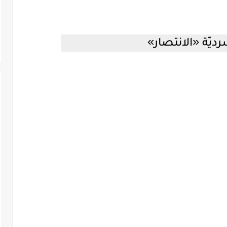
»
«
ديّة
الانتصار