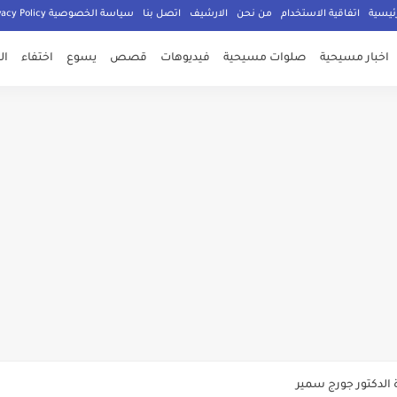
ئيسية
اتفاقية الاستخدام
من نحن
الارشيف
اتصل بنا
سياسة الخصوصية Privacy Policy
اخبار مسيحية
صلوات مسيحية
فيديوهات
قصص
يسوع
اختفاء
ال
صلي المسيحيون
الدكتور جورج سمير
م الامان في العالم اجمع