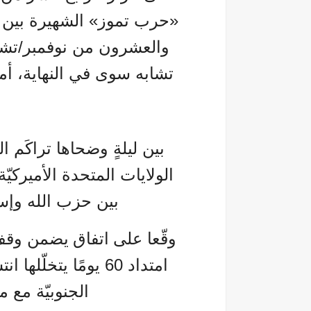
«حرب تموز» الشهيرة بين إ
تشابه سوى في النهاية، أما 
بين ليلةٍ وضحاها تراكَم ا
الولايات المتحدة الأميركيّة
بين حزب الله وإس
وقّعا على
اتفاق
يضمن وقف إ
امتداد 60 يومًا يتخ
الجنوبيّة مع م