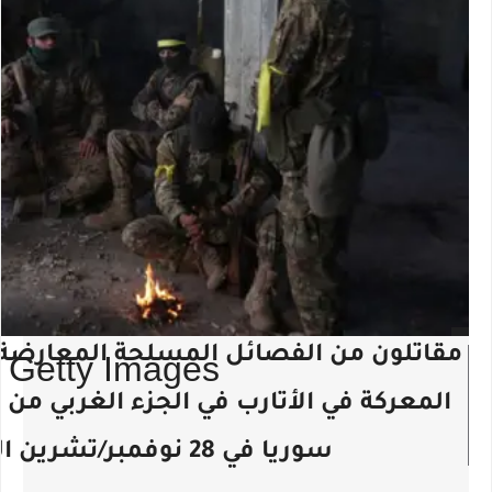
صدر
التعليق
مقاتلون من الفصائل المسلحة المعارضة 
Getty Images
الصورة،
على
الصورة،
المعركة في الأتارب في الجزء الغربي م
سوريا في 28 نوفمبر/تشرين الثاني 2024