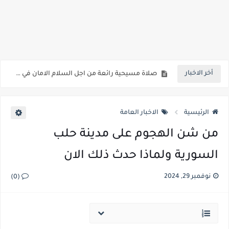
ما هي الصلاة المسيحية وكيف يصلي المسيحيون
حقائق تكشف لاول مرة حول عودة الدكتور جورج سمير
صلاة مسيحية رائعة من اجل السلام الامان في العالم اجمع
أخر الاخبار
كنائس البصرة تعاني من الاهمال في وعود الاعمار
اهم فوائد شرب الماء تعرف عليها الان
الرئيسية
الاخبار العامة
بالفيديو شخص من الفصائل المسلحة يهدد المسيحيين في سوريا عليكم تغيير دينكم أو دفع الجزية أو القتل
من شن الهجوم على مدينة حلب
عدد مسيحيي العراق وما هي نسبة المسيحيين في العراق شاهد المفاجأة
السورية ولماذا حدث ذلك الان
عذراء اول من تعجن وتخبز وتفتتح افران باطنايا في سهل نينوى شمال االعراق
نوفمبر 29, 2024
(0)
غضب مصري ضد المخرجة فدوى مواهب ومطالبات بسحب جنسيتها ما هي القصة
المصرية فدوى تقول مفيش دين مسيحي ولا يهودي واساءت ايضا للحضارة المصرية