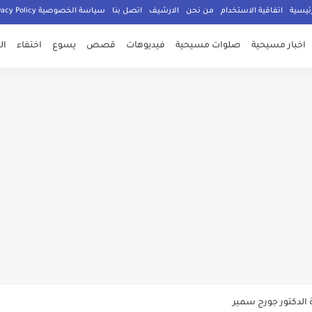
ئيسية
اتفاقية الاستخدام
من نحن
الارشيف
اتصل بنا
سياسة الخصوصية Privacy Policy
اخبار مسيحية
صلوات مسيحية
فيديوهات
قصص
يسوع
اختفاء
ال
صلي المسيحيون
الدكتور جورج سمير
م الامان في العالم اجمع