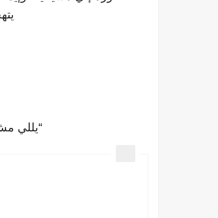
يته
“يللي مش