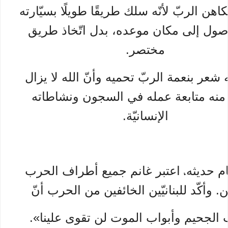
هن الربّ لأنّه سلك طريقًا طويلًا بسيّارته
صول إلى مكان موعده، بدل اتّخاذ طريق
مختصر.
ه شعر بنعمة الربّ تحميه وأنّ الله لا يزال
نه متابعة عمله في السجون ونشاطاته
الإنسانيّة.
م حديثه
اعتبر غانم جميع أطراف الحرب
،
 وأكّد للبنانيّين الخائفين من الحرب أنّ
الجحيم وأبواب الموت لن تقوى علينا».