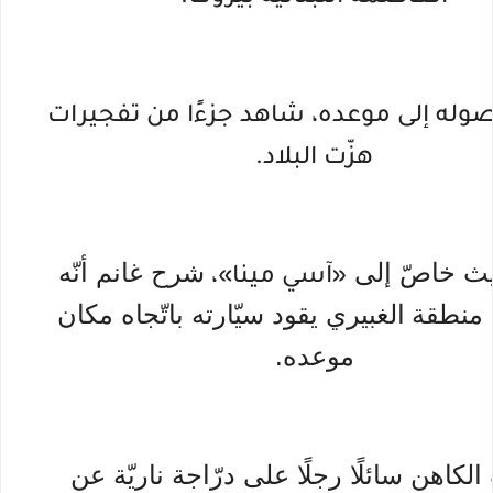
له إلى موعده، شاهد جزءًا من تفجيرات
هزّت البلاد.
ث خاصّ إلى
شرح غانم أنّه
«آسي مينا»،
 منطقة
الغبيري يقود سيّارته باتّجاه مكان
موعده.
لكاهن سائلًا رجلًا على درّاجة ناريّة عن