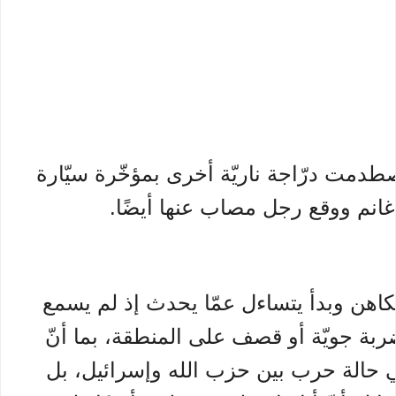
صطدمت درّاجة ناريّة أخرى بمؤخّرة سيّارة
غانم ووقع رجل مصاب عنها أيضًا.
لكاهن وبدأ يتساءل عمّا يحدث إذ لم يسمع
ة جويّة أو قصف على المنطقة، بما أنّ
ي حالة حرب بين حزب الله وإسرائيل، بل