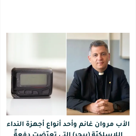
الأب مروان غانم وأحد أنواع أجهزة النداء
اللاسلكيّة (بيجر) التي تعرّضت دفعةٌ