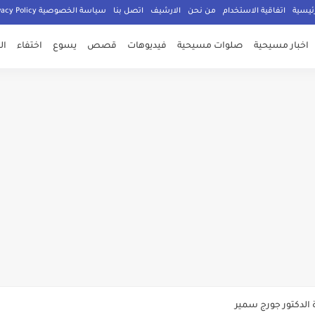
ئيسية
اتفاقية الاستخدام
من نحن
الارشيف
اتصل بنا
سياسة الخصوصية Privacy Policy
اخبار مسيحية
صلوات مسيحية
فيديوهات
قصص
يسوع
اختفاء
ال
صلي المسيحيون
الدكتور جورج سمير
م الامان في العالم اجمع