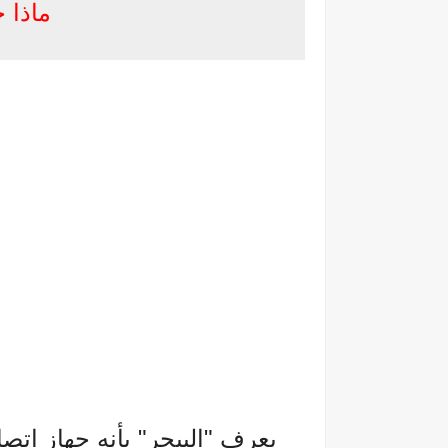
ماذا 
يعرف "البيجر" بأنه جهاز ات