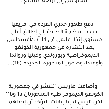
"أسبوعين إلى أربعة أسابيع".
دفع ظهور جدري القردة في إفريقيا
مجددا منظمة الصحة إلى إطلاق أعلى
مستوى إنذار عالمي في 14 آب/أغسطس
بعد انتشاره في جمهورية الكونغو
الديموقراطية وبوروندي وكينيا ورواندا
وأوغندا، وظهور المتحورة الجديدة (1b)، .
وأضافت هاريس "تنتشر في جمهورية
الكونغو الديموقراطية المتحورتان 1a و1b"
لكن "ليس لدينا بيانات" لنؤكد أن إحداهما