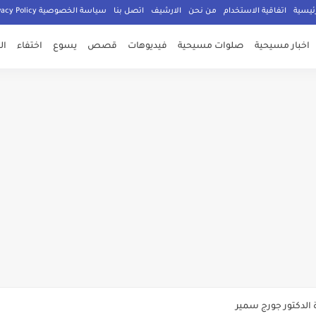
ئيسية
اتفاقية الاستخدام
من نحن
الارشيف
اتصل بنا
سياسة الخصوصية Privacy Policy
اخبار مسيحية
صلوات مسيحية
فيديوهات
قصص
يسوع
اختفاء
ال
صلي المسيحيون
الدكتور جورج سمير
م الامان في العالم اجمع