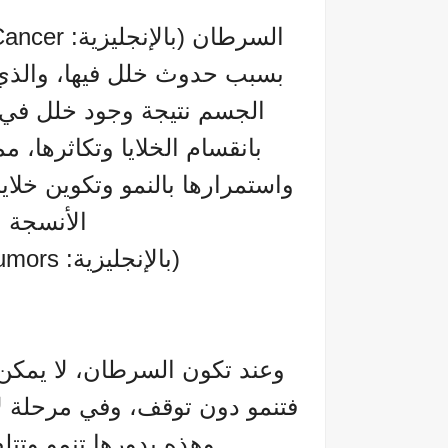
بسبب حدوث خلل فيها، والذي
الجسم نتيجة وجود خلل في ا
بانقسام الخلايا وتكاثرها، م
واستمرارها بالنمو وتكوين خلاي
الأنسجة ا
(بالإنجليزية: Tumors) وظهور أعراض السرطان.
وعند تكون السرطان، لا يمكن 
فتنمو دون توقف، وفي مرحلة ل
وهذه بدورها تنمو وتتل