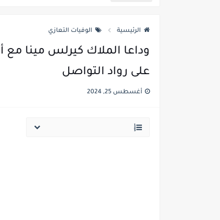
عدد مسيحيي العراق وما هي نسبة
الرئيسية
الوفيات التعازي
عذراء اول من تعجن وتخبز وتفتتح
وداعا الملاك كيرلس مينا مع 
غضب مصري ضد المخرجة فدوى م
على رواد التواصل
المصرية فدوى تقول مفيش دين م
أغسطس 25, 2024