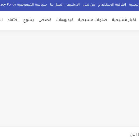
ئيسية
اتفاقية الاستخدام
من نحن
الارشيف
اتصل بنا
سياسة الخصوصية Privacy Policy
اخبار مسيحية
صلوات مسيحية
فيديوهات
قصص
يسوع
اختفاء
ال
صلي المسيحيون
الدكتور جورج سمير
م الامان في العالم اجمع
ي وعود الاعمار
الان
ة يهدد المسيحيين في سوريا عليكم تغيير دينكم أو دفع الجزية أو القتل