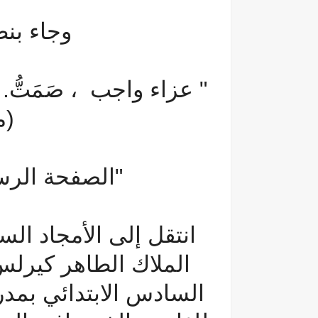
وجاء بنص
"
عزاء واجب ، صَمَتُّ. لاَ أَف
(مز 9
"الصفحة الرسم
انتقل إلى الأمجاد الس
الملاك الطاهر كيرل
السادس الابتدائي بمد