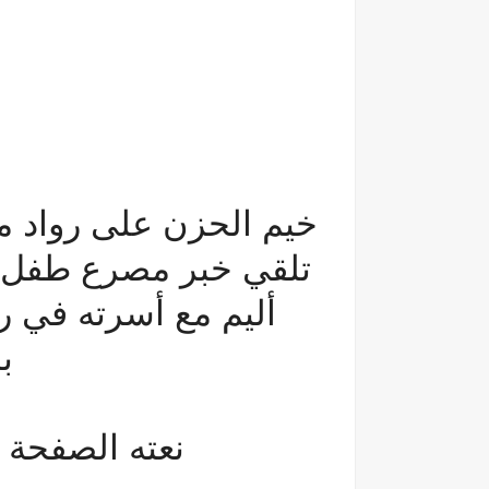
خيم الحزن على رواد مو
تلقي خبر مصرع طفل 
أليم مع أسرته في رأ
ب
نعته الصفحة ا