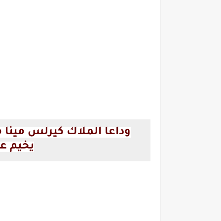
وداعا الملاك كيرلس مينا 
يخيم عل