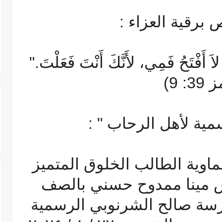
 برقية العزاء :
ْتَحُ فَمِي، لأَنَّكَ أَنْتَ فَعَلْتَ."
3: 9)
ية لأهل الرحاب " :
ماوية الطالب الخلوق المتميز
س مينا ممدوح حسني بالصف
رسة صالح الشرنوبي الرسمية