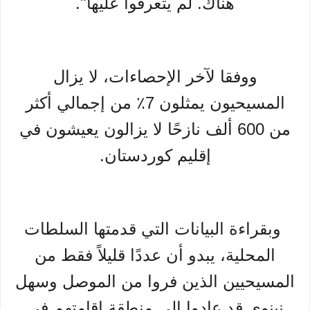
هناك. لم يتعرفوا عليها".
ووفقا لآخر الإحصاءات، لا يزال
المسيحيون يمثلون 7٪ من إجمالي أكثر
من 600 ألف نازحًا لا يزالون يعيشون في
إقليم كوردستان.
وبقراءة البيانات التي قدمتها السلطات
المحلية، يبدو أن عددًا قليلاً فقط من
المسيحيين الذين فروا من الموصل وسهل
نينوى قد عادوا إلى منطقة إقامتهم في