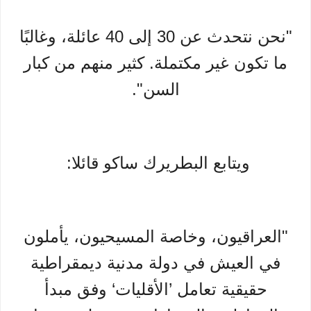
"نحن نتحدث عن 30 إلى 40 عائلة، وغالبًا
ما تكون غير مكتملة. كثير منهم من كبار
السن".
ويتابع البطريرك ساكو قائلا:
"العراقيون، وخاصة المسيحيون، يأملون
في العيش في دولة مدنية ديمقراطية
حقيقية تعامل ’الأقليات‘ وفق مبدأ