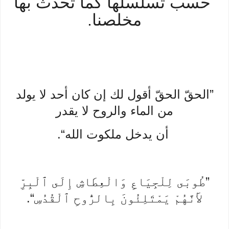
حسب تسلسلها كما تحدث بها
مخلصنا.
”الحقّ الحقّ أقول لك إن كان أحد لا يولد
من الماء والروح لا يقدر
أن يدخل ملكوت الله“.
”طُوبَى لِلْجِيَاعِ وَالْعِطَاشِ إِلَى ٱلْبِرِّ
لأَنَّهُمْ يَمْتَلِئُونَ بِالرُّوحِ ٱلْقُدُسِ“.