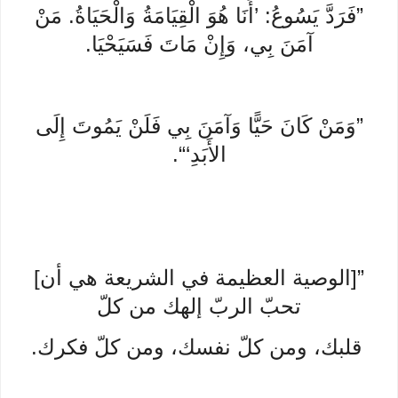
”فَرَدَّ يَسُوعُ: ’أَنَا هُوَ الْقِيَامَةُ وَالْحَيَاةُ. مَنْ
آمَنَ بِي، وَإِنْ مَاتَ فَسَيَحْيَا.
”وَمَنْ كَانَ حَيًّا وَآمَنَ بِي فَلَنْ يَمُوتَ إِلَى
الأَبَدِ‘“.
”[الوصية العظيمة في الشريعة هي أن]
تحبّ الربّ إلهك من كلّ
قلبك، ومن كلّ نفسك، ومن كلّ فكرك.