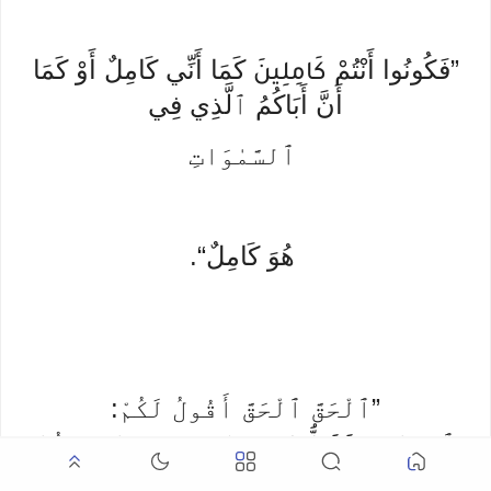
”فَكُونُوا أَنْتُمْ
كَمَا أَنِّي كَامِلٌ أَوْ كَمَا
كَامِلِينَ
أَنَّ أَبَاكُمُ ٱلَّذِي فِي
ٱلسَّمٰوَاتِ
هُوَ كَامِلٌ“.
”ٱلْحَقَّ ٱلْحَقَّ أَقُولُ لَكُمْ:
ٱِسْهَرُوا
دَائِمًا، لِئَلا يُجَرِّبَكُمُ
وَصَلُّوا
ٱلشَّيْطَانُ