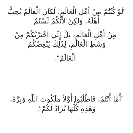
”لَوْ كُنْتُمْ مِنْ أَهْلِ الْعَالَمِ، لَكَانَ الْعَالَمُ يُحِبُّ
أَهْلَهُ، وَلكِنْ لأَنَّكُمْ لَسْتُمْ
مِنْ أَهْلِ الْعَالَمِ، بَلْ إِنِّي اخْتَرْتُكُمْ مِنْ
وَسْطِ الْعَالَمِ، لِذَلِكَ يُبْغِضُكُمُ
الْعَالَمُ“.
”أَمَّا أَنْتُمْ، فَاطْلُبُوا أَوَّلاً مَلَكُوتَ اللّٰهِ وَبِرَّهُ،
وَهَذِهِ كُلُّهَا تُزَادُ لَكُمْ“.