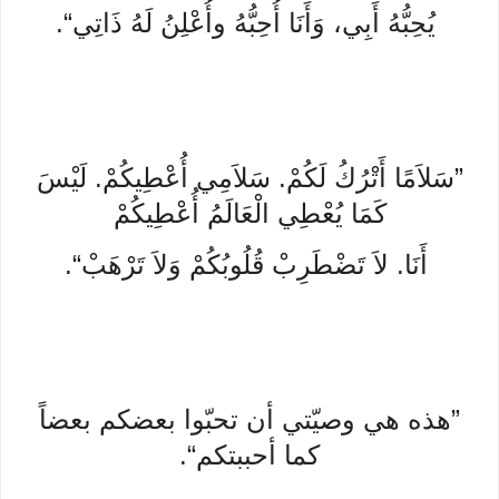
يُحِبُّهُ أَبِي، وَأَنَا أُحِبُّهُ وأُعْلِنُ لَهُ ذَاتِي“.
”سَلاَمًا أَتْرُكُ لَكُمْ. سَلاَمِي أُعْطِيكُمْ. لَيْسَ
كَمَا يُعْطِي الْعَالَمُ أُعْطِيكُمْ
أَنَا. لاَ تَضْطَرِبْ قُلُوبُكُمْ وَلاَ تَرْهَبْ“.
”هذه هي وصيّتي أن تحبّوا بعضكم بعضاً
كما أحببتكم“.