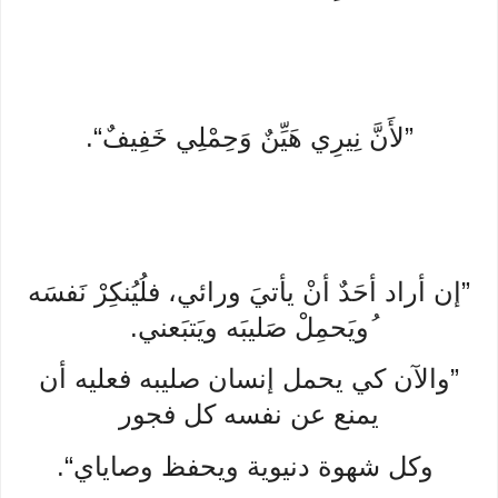
”لأَنَّ نِيرِي هَيِّنٌ وَحِمْلِي خَفِيفٌ“.
”إن أراد أحَدٌ أنْ يأتيَ ورائي، فلُيُنكِرْ نَفسَه
ُويَحمِلْ صَليبَه ويَتبَعني.
”والآن كي يحمل إنسان صليبه فعليه أن
يمنع عن نفسه كل فجور
وكل شهوة دنيوية ويحفظ وصاياي“.