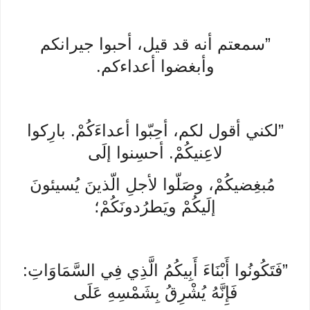
”سمعتم أنه قد قيل، أحبوا جيرانكم
وأبغضوا أعداءكم.
”لكني أقول لكم، أحِبّوا أعداءَكُمْ. بارِكوا
لاعِنيكُمْ. أحسِنوا إلَى
مُبغِضيكُمْ، وصَلّوا لأجلِ الّذينَ يُسيئونَ
إلَيكُمْ ويَطرُدونَكُمْ؛
”فَتَكُونُوا أَبْنَاءَ أَبِيكُمُ الَّذِي فِي السَّمَاوَاتِ:
فَإِنَّهُ يُشْرِقُ بِشَمْسِهِ عَلَى