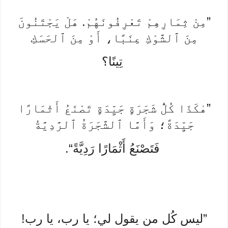
”مِنْ ثِمَارِهِمْ تَعْرِفُونَهُمْ. هَلْ يَجْتَنُونَ
مِنَ ٱلشَّوْكِ عِنَبًا، أَوْ مِنَ ٱلحَسَكِ
تِينًا؟
”هٰكَذَا كُلُّ شَجَرَةٍ جَيِّدَةٍ تَصْنَعُ أَثْمَارًا
جَيِّدَةً؛ وَأَمَّا ٱلشَّجَرَةُ ٱلرَّدِيَّةُ
فَتَصْنَعُ أَثْمَارًا رَدِيَّةً“.
”ليس كُل من يقول لي؛ يا رب، يا رب!