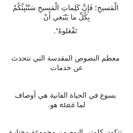
الْمَسيحِ؛ فَإِنَّ كَلِماتِ الْمَسيحِ سَتُنْبِئُكُمْ
بِكُلِّ ما يَنْبَغي أَنْ
تَفْعَلوهُ“.
معظم النصوص المقدسة التي تتحدث
عن خدمات
يسوع في الحياة الفانية هي أوصاف
لما
هو.
فعله
تتكون كلمتي اليوم من مجموعة مختارة