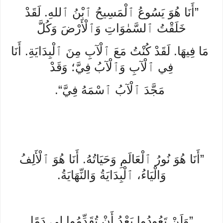
”أَنَا هُوَ يَسُوعُ ٱلْمَسِيحُ ٱبْنُ ٱللهِ. لَقَدْ
خَلَقْتُ ٱلسَّمٰوَاتِ وَٱلْأَرْضَ وَكُلَّ
مَا فِيهَا. لَقَدْ كُنْتُ مَعَ ٱلْآبِ مِنَ ٱلْبِدَايَةِ. أَنَا
فِي ٱلْآبِ وَٱلْآبُ فِيَّ؛ وَقَدْ
مَجَّدَ ٱلْآبُ ٱسْمَهُ فِيَّ“.
”أَنَا هُوَ نُورُ ٱلْعَالَمِ وَحَيَاتُهُ. أَنَا هُوَ ٱلْأَلِفُ
وَالْيَاءُ، ٱلْبِدَايَةُ وَالنِّهَايَةُ.
”وَلَنْ تَعُودُوا بَعْدُ أَنْ تُقَدِّمُوا لِي دَمًا