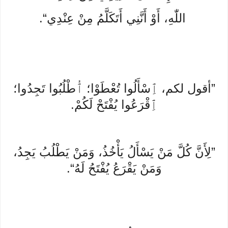
اللّٰهِ، أَوْ أَنَّنِي أَتَكَلَّمُ مِنْ عِنْدِي“.
”أقول لكم، ٱِسْأَلُوا تُعْطَوْا؛ ٱُطْلُبُوا تَجِدُوا؛
ٱِقْرَعُوا يُفْتَحْ لَكُمْ.
”لِأَنَّ كُلَّ مَنْ يَسْأَلُ يَأْخُذُ، وَمَنْ يَطْلُبُ يَجِدُ،
وَمَنْ يَقْرَعُ يُفْتَحُ لَهُ“.