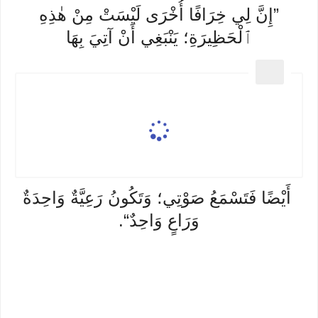
”إِنَّ لِي خِرَافًا أُخْرَى لَيْسَتْ مِنْ هٰذِهِ
ٱلْحَظِيرَةِ؛ يَنْبَغِي أَنْ آتِيَ بِهَا
أَيْضًا فَتَسْمَعُ صَوْتِي؛ وَتَكُونُ رَعِيَّةٌ وَاحِدَةٌ
وَرَاعٍ وَاحِدٌ“.