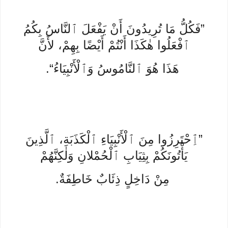
”فَكُلُّ مَا تُرِيدُونَ أَنْ يَفْعَلَ ٱلنَّاسُ بِكُمُ
ٱفْعَلُوا هٰكَذَا أَنْتُمْ أَيْضًا بِهِمْ، لأَنَّ
هَذَا هُوَ ٱلنَّامُوسُ وَٱلْأَنْبِيَاءُ“.
”ٱِحْتَرِزُوا مِنَ ٱلْأَنْبِيَاءِ ٱلْكَذَبَةِ، ٱلَّذِينَ
يَأْتُونَكُمْ بِثِيَابِ ٱلْحُمْلانِ وَلٰكِنَّهُمْ
مِنْ دَاخِلٍ ذِئَابٌ خَاطِفَةٌ.