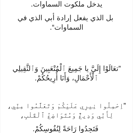
يدخل ملكوت السماوات.
بل الذي يفعل إرادة أبي الذي في
السماوات“.
”تعَالَوْا إِلَيَّ يا جَمِيعَ ٱلْمُتْعَبِينَ وَٱلثَّقِيلِي
ٱلْأَحْمَالِ، وَأَنَا أُرِيحُكُمْ.
”اِحْمِلُوا نِيرِي عَلَيْكُمْ وَتَعَلَّمُوا مِنِّي،
لِأَنِّي وَدِيعٌ وَمُتَوَاضِعُ ٱلْقَلْبِ،
فَتَجِدُوا رَاحَةً لِنُفُوسِكُمْ.