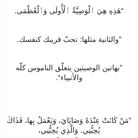
“هَذِهِ هِيَ ٱلْوَصِيَّةُ ٱلْأُولَى وَٱلْعُظْمَى.
”والثانية مثلها: تحبّ قريبك كنفسك.
”بهاتين الوصيتين يتعلّق الناموس كلّه
والأنبياء“.
”مَنْ كَانَتْ عِنْدَهُ وَصَايَايَ، وَيَعْمَلُ بِها، فَذَاكَ
يُحِبُّنِي. وَالَّذِي يُحِبُّنِي،