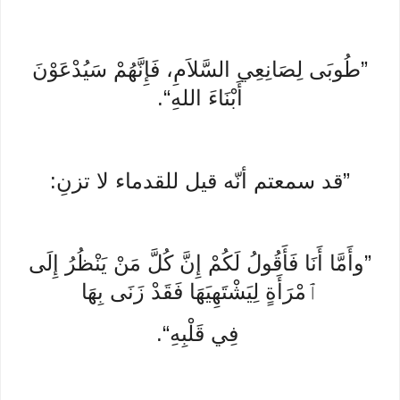
”طُوبَى لِصَانِعِي السَّلاَمِ، فَإِنَّهُمْ سَيُدْعَوْنَ
أَبْنَاءَ اللهِ“.
”قد سمعتم أنّه قيل للقدماء لا تزنِ:
”وأَمَّا أَنَا فَأَقُولُ لَكُمْ إِنَّ كُلَّ مَنْ يَنْظُرُ إِلَى
ٱمْرَأَةٍ لِيَشْتَهِيَهَا فَقَدْ زَنَى بِهَا
فِي قَلْبِهِ“.