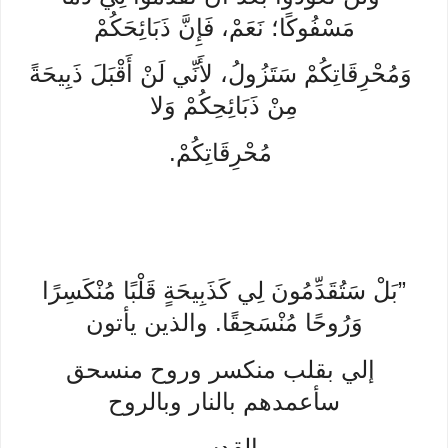
مَسْفُوكًا؛ نَعَمْ، فَإِنَّ ذَبَائِحَكُمْ
وَمُحْرِقَاتِكُمْ سَتَزُولُ، لأَنِّي لَنْ أَقْبَلَ ذَبِيحَةً
مِنْ ذَبَائِحِكُمْ وَلا
مُحْرِقَاتِكُمْ.
”بَلْ سَتُقَدِّمُونَ لِي كَذَبِيحَةٍ قَلْبًا مُنْكَسِرًا
وَرُوحًا مُنْسَحِقًا. والذين يأتون
إلي بقلب منكسر وروح منسحق
سأعمدهم بالنار وبالروح
القدس.