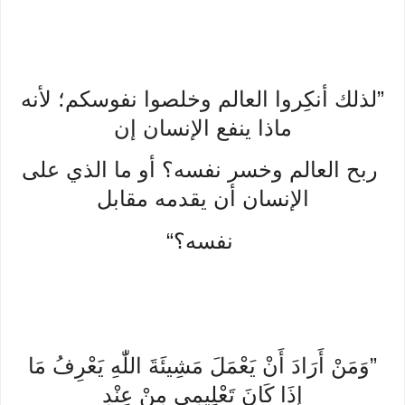
”لذلك أنكِروا العالم وخلصوا نفوسكم؛ لأنه
ماذا ينفع الإنسان إن
ربح العالم وخسر نفسه؟ أو ما الذي على
الإنسان أن يقدمه مقابل
نفسه؟“
”وَمَنْ أَرَادَ أَنْ يَعْمَلَ مَشِيئَةَ اللّٰهِ يَعْرِفُ مَا
إِذَا كَانَ تَعْلِيمِي مِنْ عِنْدِ