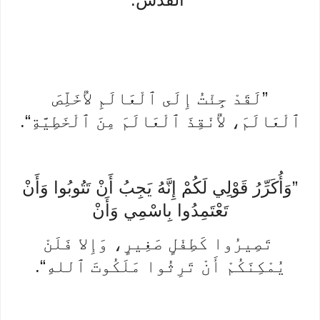
”لَقَدْ جِئْتُ إِلَى ٱلْعَالَمِ لأُخَلِّصَ
ٱلْعَالَمَ، لأُنْقِذَ ٱلْعَالَمَ مِنَ ٱلْخَطِيَّةِ“.
”وَأُكَرِّرُ قَوْلِي لَكُمْ إِنَّهُ يَجِبُ أَنْ تَتُوبُوا وَأَنْ
تَعْتَمِدُوا بِاسْمِي وَأَنْ
تَصِيرُوا كَطِفْلٍ صَغِيرٍ، وَإِلا فَلَنْ
يُمْكِنَكُمْ أَنْ تَرِثُوا مَلَكُوتَ ٱللهِ“.