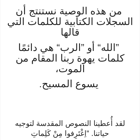
من هذه الوصية نستنتج أن
السجلات الكتابية للكلمات التي
قالها
”الله“ أو ”الرب“ هي دائمًا
كلمات يهوة ربنا المقام من
الموت،
يسوع المسيح.
لقد أُعطينا النصوص المقدسة لتوجيه
حياتنا. ”اِغْتَرِفوا مِنْ كَلِماتِ