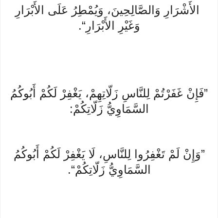
الأَشْرَارِ وَالصَّالِحِينَ، وَيُمْطِرُ عَلَى الأَبْرَارِ
وَغَيْرِ الأَبْرَارِ“.
”فَإِنْ غَفَرْتُمْ لِلنَّاسِ زَلّاتِهِمْ، يَغْفِرْ لَكُمْ أَبُوكُمُ
السَّمَاوِيُّ زَلّاتِكُمْ:
”وَإِنْ لَمْ تَغْفِرُوا لِلنَّاسِ، لَا يَغْفِرْ لَكُمْ أَبُوكُمُ
السَّمَاوِيُّ زَلّاتِكُمْ“.