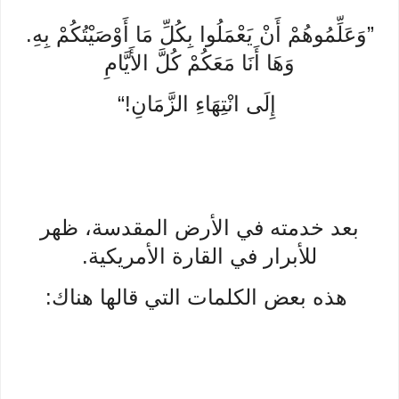
”وَعَلِّمُوهُمْ أَنْ يَعْمَلُوا بِكُلِّ مَا أَوْصَيْتُكُمْ بِهِ.
وَهَا أَنَا مَعَكُمْ كُلَّ الأَيَّامِ
إِلَى انْتِهَاءِ الزَّمَانِ!“
بعد خدمته في الأرض المقدسة، ظهر
للأبرار في القارة الأمريكية.
هذه بعض الكلمات التي قالها هناك: