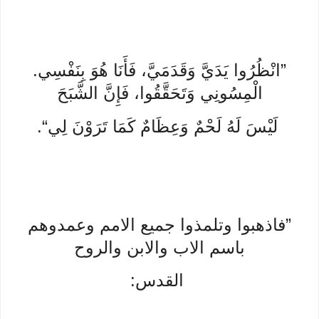
”انْظُرُوا يَدَيَّ وَقَدَمَيَّ، فَأَنَا هُوَ بِنَفْسِي.
الْمِسُونِي وَتَحَقَّقُوا، فَإِنَّ الشَّبَحَ
لَيْسَ لَهُ لَحْمٌ وَعِظَامٌ كَمَا تَرَوْنَ لِي“.
”فاذهبوا وتلمذوا جميع الامم وعمدوهم
باسم الاب والابن والروح
القدس: