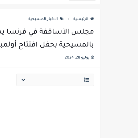
عدد مسيحيي العراق وما هي نسبة
الرئيسية
الاخبار المسيحية
عذراء اول من تعجن وتخبز وتفتتح
مجلس الأساقفة في فرنسا يس
غضب مصري ضد المخرجة فدوى م
بالمسيحية بحفل افتتاح أولمب
المصرية فدوى تقول مفيش دين م
يوليو 28, 2024