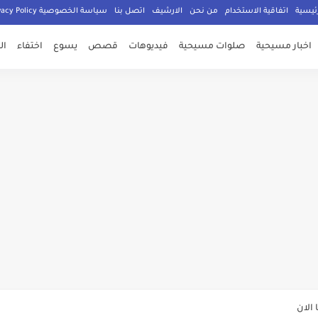
ئيسية
اتفاقية الاستخدام
من نحن
الارشيف
اتصل بنا
سياسة الخصوصية Privacy Policy
اخبار مسيحية
صلوات مسيحية
فيديوهات
قصص
يسوع
اختفاء
ال
صلي المسيحيون
الدكتور جورج سمير
م الامان في العالم اجمع
ي وعود الاعمار
الان
ة يهدد المسيحيين في سوريا عليكم تغيير دينكم أو دفع الجزية أو القتل