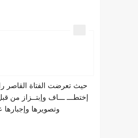
إختطـــ ـــاف وإبتــزاز من ق
وتصويرها وإجبارها عل