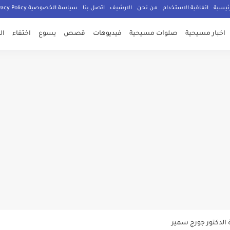
ئيسية
اتفاقية الاستخدام
من نحن
الارشيف
اتصل بنا
سياسة الخصوصية Privacy Policy
اخبار مسيحية
صلوات مسيحية
فيديوهات
قصص
يسوع
اختفاء
ال
صلي المسيحيون
الدكتور جورج سمير
م الامان في العالم اجمع