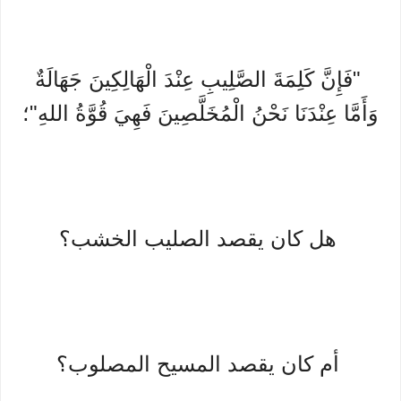
"فَإِنَّ كَلِمَةَ الصَّلِيبِ عِنْدَ الْهَالِكِينَ جَهَالَةٌ
وَأَمَّا عِنْدَنَا نَحْنُ الْمُخَلَّصِينَ فَهِيَ قُوَّةُ اللهِ"؛
هل كان يقصد الصليب الخشب؟
أم كان يقصد المسيح المصلوب؟