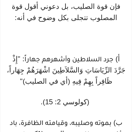
فإن قوة الصليب، بل دعوني أقول قوة
المصلوب تتجلى بكل وضوح في أنه:
أ)
: "إِذْ
جرد السلاطين وأشهرهم جهاراً
جَرَّدَ الرِّيَاسَاتِ وَالسَّلاَطِينَ اشْهَرَهُمْ جِهَاراً،
ظَافِراً بِهِمْ فِيهِ (أي في الصليب)"
(كولوسي 2: 15).
ب)
بموته وصليبه، وقيامته الظافرة، باد