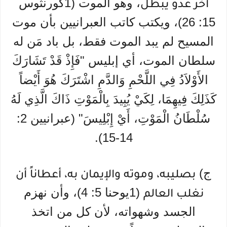
، وهو الموت (1كورنثوس
أخر عدو يبطل
15: 26)، ويكتب كاتب العبرانيين بأن موت
المسيح لم يبد الموت فقط، بل باد مَن له
سلطان الموت، أي إبليس "فَإِذْ قَدْ تَشَارَكَ
الأَوْلاَدُ فِي اللَّحْمِ وَالدَّمِ اشْتَرَكَ هُوَ أَيْضاً
كَذَلِكَ فِيهِمَا، لِكَيْ يُبِيدَ بِالْمَوْتِ ذَاكَ الَّذِي لَهُ
سُلْطَانُ الْمَوْتِ، أَيْ إِبْلِيسَ" (عبرانيين 2:
14-15).
ج)
بصليبه، وموته والإيمان به، أعطاناً أن
(1يوحنا 5: 4)، وأن نهزم
نغلب العالم
الجسد وشهواته، لأن كل من اتخذ