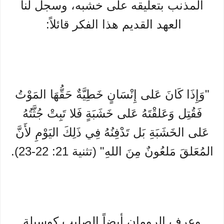
المذنب بتعليقه على خشبه، وسجل لنا
العهد القديم هذا الفكر قائلاً:
"وَإِذَا كَانَ عَلى إِنْسَانٍ خَطِيَّةٌ حَقُّهَا المَوْتُ
فَقُتِل وَعَلقْتَهُ عَلى خَشَبَةٍ فَلا تَبِتْ جُثَّتُهُ
عَلى الخَشَبَةِ بَل تَدْفِنُهُ فِي ذَلِكَ اليَوْمِ لأَنَّ
المُعَلقَ مَلعُونٌ مِنَ اللهِ" (تثنية 21: 22-23).
وعرف الرومان أيضاً الصليب كوسيلة