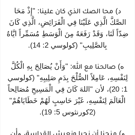
د)
: "إِذْ مَحَا
محا الصك الذي كان علينا
الصَّكَّ الَّذِي عَلَيْنَا فِي الْفَرَائِضِ، الَّذِي كَانَ
ضِدّاً لَنَا، وَقَدْ رَفَعَهُ مِنَ الْوَسَطِ مُسَمِّراً ايَّاهُ
بِالصَّلِيبِ" (كولوسي 2: 14).
ه)
: "وَأَنْ يُصَالِحَ بِهِ الْكُلَّ
صالحنا مع الله
لِنَفْسِهِ، عَامِلاً الصُّلْحَ بِدَمِ صَلِيبِهِ" (كولوسي
1: 20)، لأن "اللهَ كَانَ فِي الْمَسِيحِ مُصَالِحاً
الْعَالَمَ لِنَفْسِهِ، غَيْرَ حَاسِبٍ لَهُمْ خَطَايَاهُمْ"
(2كورنثوس 5: 19).
و)
، وأن
منحنا أن نحيا ونعيش القداسة