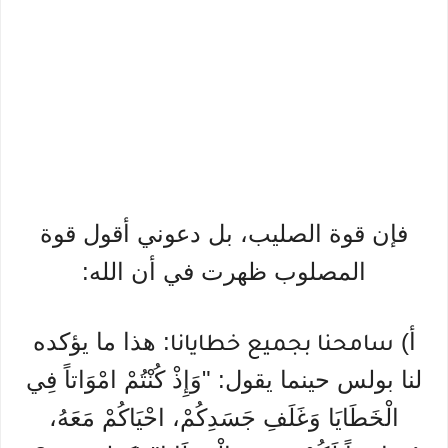
فإن قوة الصليب، بل دعوني أقول قوة
المصلوب ظهرت في أن الله:
أ)
: هذا ما يؤكده
سامحنا بجميع خطايانا
لنا بولس حينما يقول: "وَإِذْ كُنْتُمْ امْوَاتاً فِي
الْخَطَايَا وَغَلَفِ جَسَدِكُمْ، احْيَاكُمْ مَعَهُ،