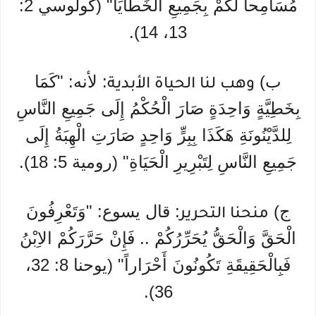
مُسَامِحاً لَكُمْ بِجَمِيعِ الْخَطَايَا" (كولوسي 2:
13، 14).
ب)
: لأنه: "كَمَا
وهب لنا الحياة الأبدية
بِخَطِيَّةٍ وَاحِدَةٍ صَارَ الْحُكْمُ إِلَى جَمِيعِ النَّاسِ
لِلدَّيْنُونَةِ هَكَذَا بِبِرٍّ وَاحِدٍ صَارَتِ الْهِبَةُ إِلَى
جَمِيعِ النَّاسِ لِتَبْرِيرِ الْحَيَاةِ" (رومية 5: 18).
ج)
: قال يسوع: "وَتَعْرِفُونَ
منحنا التحرير
الْحَقَّ وَالْحَقُّ يُحَرِّرُكُمْ .. فَإِنْ حَرَّرَكُمْ الاِبْنُ
فَبِالْحَقِيقَةِ تَكُونُونَ أَحْرَاراً" (يوحنا 8: 32،
36).