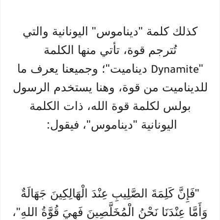
كذلك كلمة "ديناموس" اليونانية والتي
تُترجم قوة، تأتي منها الكلمة
"
ديناميت"؛ وجميعنا يعرف ما
Dynamite
للديناميت من قوة، وهنا يستخدم الرسول
بولس لكلمة قوة الله، ذات الكلمة
اليونانية "ديناموس"، فيقول:
"فَإِنَّ كَلِمَةَ الصَّلِيبِ عِنْدَ الْهَالِكِينَ جَهَالَةٌ
وَأَمَّا عِنْدَنَا نَحْنُ الْمُخَلَّصِينَ فَهِيَ قُوَّةُ اللهِ"،