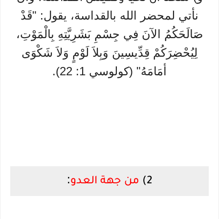
نأتي لمحضر الله بالقداسة، يقول: "قَدْ
صَالَحَكُمُ الآنَ فِي جِسْمِ بَشَرِيَّتِهِ بِالْمَوْتِ،
لِيُحْضِرَكُمْ قِدِّيسِينَ وَبِلاَ لَوْمٍ وَلاَ شَكْوَى
أمَامَهُ" (كولوسي 1: 22).
:
2)
من جهة العدو