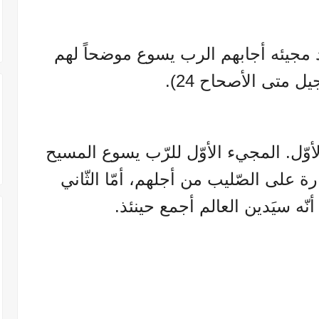
 مجيئه أجابهم الرب يسوع موضحاً لهم
يل متى الأصحاح 24).
الأوّل. المجيء الأوّل للرّب يسوع المسيح
ة على الصّليب من أجلهم، أمّا الثّاني
أنّه سيَدين العالم أجمع حينئذ.