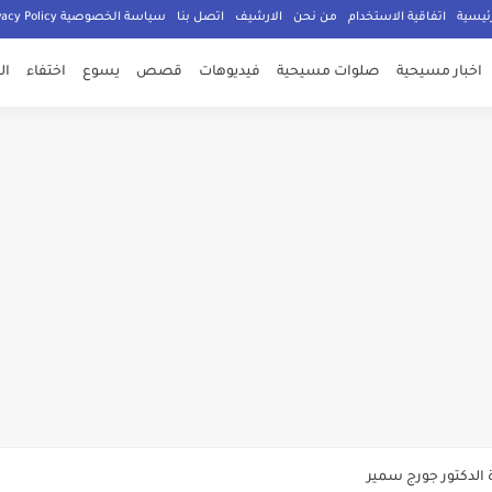
ئيسية
اتفاقية الاستخدام
من نحن
الارشيف
اتصل بنا
سياسة الخصوصية Privacy Policy
اخبار مسيحية
صلوات مسيحية
فيديوهات
قصص
يسوع
اختفاء
ال
صلي المسيحيون
الدكتور جورج سمير
م الامان في العالم اجمع