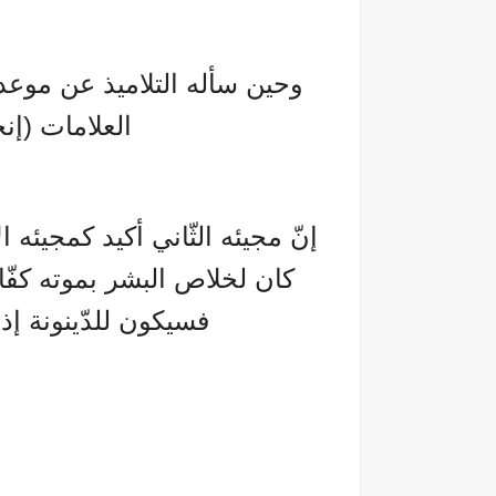
وحين سأله التلاميذ عن موعد
العلامات (إنج
إنّ مجيئه الثّاني أكيد كمجيئه 
كان لخلاص البشر بموته كفّار
فسيكون للدّينونة إذ 