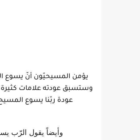
يؤمن المسيحيّون أنّ يسوع ال
وستسبق عودته علامات كثيرة ذك
عودة ربّنا يسوع المسيح ث
وأيضاً يقول الرّب ي