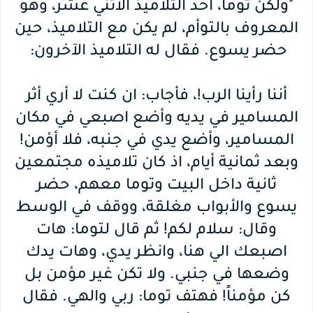
"ولكن توما، أحد التلاميذ الأثني عشر، وهو
المعروف بالتوأم، لم يكن مع التلاميذ، حين
حضر يسوع. فقال له التلاميذ الآخرون:
أننا رأينا الرب!، فأجاب: ان كنت لا أري أثر
المسامير في يديه وأضع اصبعي في مكان
المسامير، وأضع يدي في جنبه، فلا أؤمن!
وبعد ثمانية أيام، اذ كان تلاميذه مجتمعين
ثانية داخل البيت وتوما معهم، حضر
يسوع والأبواب مغلقة، ووقف في الوسط
وقال: سلام لكم! ثم قال لتوما: هات
اصبعك الي هنا، وانظر يدي، وهات يدك
وضعها في جنبي. ولا تكن غير مؤمن بل
كن مؤمناً! فهتف توما: ربي والهي. فقال