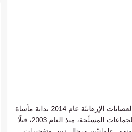
لم يكن سقوط الموصل بأيدي العصابات الإرهابيّة عام 2014 بداية مأساة
مسيحيّيها الذين أعملت فيهم الجماعات المسلّحة، منذ العام 2003، قتلًا
 منهم، علمانيّين ورجال دين، وتفجيرات