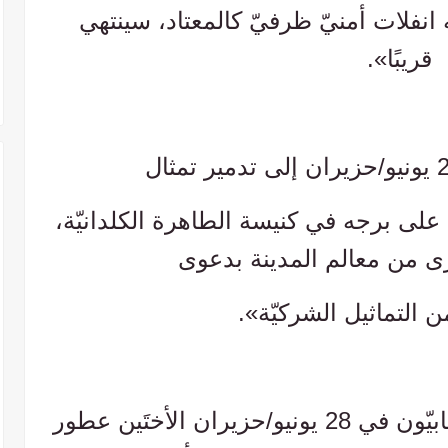
ه انفلات أمنيّ ظرفيّ كالمعتاد، سينتهي
قريبًا».
على برجه في كنيسة الطاهرة الكلدانيّة،
رى من معالم المدينة بدعوى
 التماثيل الشركيّة».
وفي تطوّر لافت، اختطف الإرهابيّون في 28 يونيو/حزيران الأختَين عطور