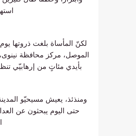
استه
لكنّ المأساة بلغت ذروتها يوم
الموصل، مركز محافظة نينوى، 
بأيدي مئاتٍ من إرهابيّي تنظيم داعش في 10
ومنذئذ، يعيش مسيحيّو المدينة
حتى اليوم يبحثون عن العدا
ا