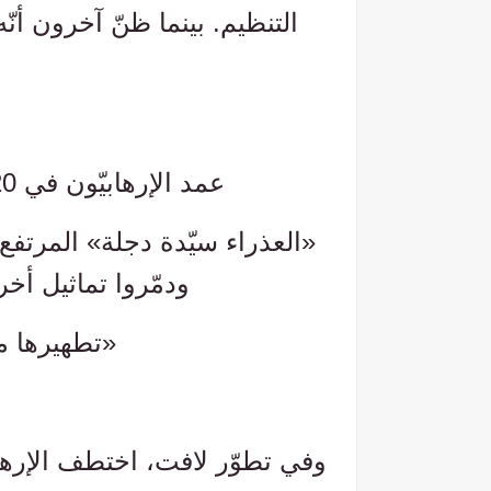
التنظيم. بينما ظنّ آخرون أنّ
عمد الإرهابيّون في 20 يونيو/حزيران إلى تدمير تمثال
«العذراء سيّدة دجلة» المرتفع 
ودمّروا تماثيل أخ
«تطهيرها من