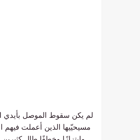
وابتزازًا وخطفًا طال كثيرين