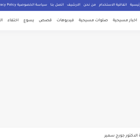
ئيسية
اتفاقية الاستخدام
من نحن
الارشيف
اتصل بنا
سياسة الخصوصية Privacy Policy
اخبار مسيحية
صلوات مسيحية
فيديوهات
قصص
يسوع
اختفاء
ال
صلي المسيحيون
الدكتور جورج سمير
م الامان في العالم اجمع