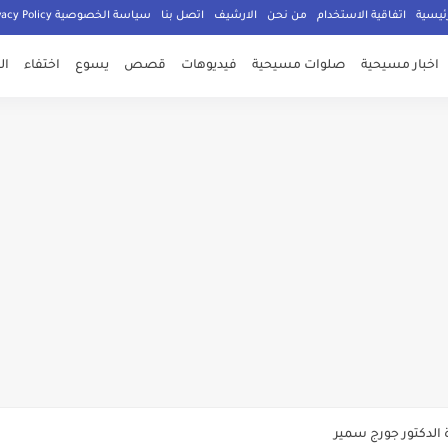
ئيسية
اتفاقية الاستخدام
من نحن
الارشيف
اتصل بنا
سياسة الخصوصية Privacy Policy
اخبار مسيحية
صلوات مسيحية
فيديوهات
قصص
يسوع
اختفاء
ال
صلي المسيحيون
الدكتور جورج سمير
م الامان في العالم اجمع