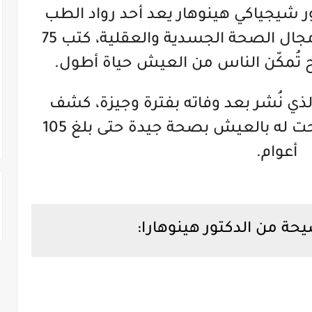
2019؛ إن الدكتور شيجياكي هينوهار يعد أحد رواد الطب
الوقائي، ومن خلال أبحاثه في مجال الصحة الجسدية والعقلية، كتب 75
ح تُمكّن الناس من العيش حياة أطول.
 الذي نُشر بعد وفاته بفترة وجيزة، كشف
الطبيب عن الأسرار التي سمحت له بالعيش بصحة جيدة حتى بلغ 105
أعوام.