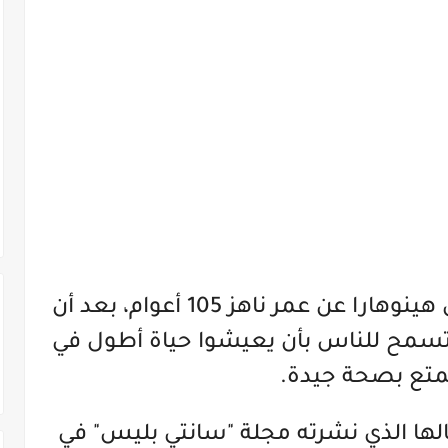
توفي الطبيب الياباني شيجياكي هينوهارا عن عمر ناهز 105 أعوام، بعد أن
تسمح للناس بأن يعيشوا حياة أطول في
متع بصحة جيدة.
الها الذي نشرته مجلة "سانتي بليس" في