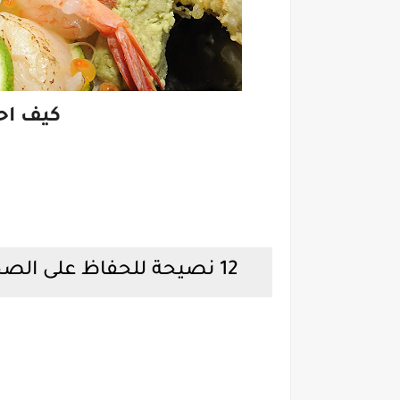
كيف اح
12 نصيحة للحفاظ على الصحة يقدمها طبيب ياباني عاش 105 عام