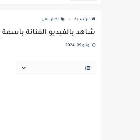
عذراء اول من تعجن وتخبز وتفتتح
الرئيسية
اخبار الفن
غضب مصري ضد المخرجة فدوى م
شاهد بالفيديو الفنانة باسمة
المصرية فدوى تقول مفيش دين م
يونيو 09, 2024