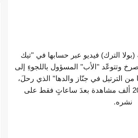
(بولا الترك) فيديو عبر حسابها في "تيك
رخ وتتوعّد "الأب" المسؤول باللجوءِ إلى
 من الترتيل في جنّاز والدها" الذي رحلَ،
وقد حقّقَ الفيديو أكثر من 200 ألف مشاهدة بعدَ ساعاتٍ فقط على
نشره.