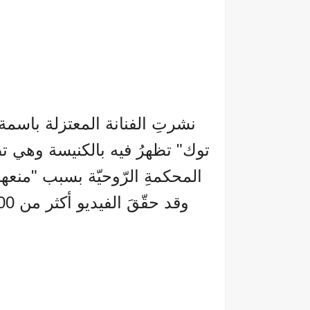
نشرتِ الفنانة المعتزلة باسمة 
توك" تظهرُ فيه بالكنيسة وهي تص
المحكمةِ الرّوحيّة بسبب "منعها