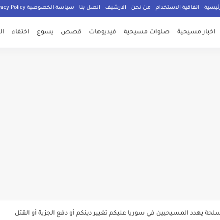
ئيسية
اتفاقية الاستخدام
من نحن
الارشيف
اتصل بنا
سياسة الخصوصية Privacy Policy
اخبار مسيحية
صلوات مسيحية
فيديوهات
قصص
يسوع
اختفاء
ال
صلي المسيحيون
الدكتور جورج سمير
م الامان في العالم اجمع
ي وعود الاعمار
الان
ة يهدد المسيحيين في سوريا عليكم تغيير دينكم أو دفع الجزية أو القتل
 المسيحيين في العراق شاهد المفاجأة