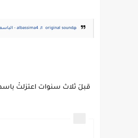
@albassima4
♬ original sound - الباسمة 💛
قبلَ ثلاث سنوات اعتزلتْ باس