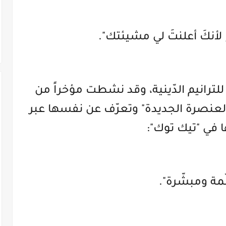
لأنكَ أعلنتَ لي مشيئتك".
للترانيم الدّينية، وقد نشطت مؤخراً من
عنصرة الجديدة" وتعرّف عن نفسها عبر
 في "تيك توك":
ّمة ومبشّرة".