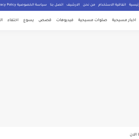
ئيسية
اتفاقية الاستخدام
من نحن
الارشيف
اتصل بنا
سياسة الخصوصية Privacy Policy
اخبار مسيحية
صلوات مسيحية
فيديوهات
قصص
يسوع
اختفاء
ال
صلي المسيحيون
الدكتور جورج سمير
م الامان في العالم اجمع
ي وعود الاعمار
الان
ة يهدد المسيحيين في سوريا عليكم تغيير دينكم أو دفع الجزية أو القتل