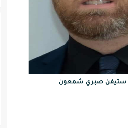
ل ستيفن صبري شمعون