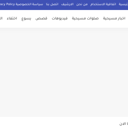
ئيسية
اتفاقية الاستخدام
من نحن
الارشيف
اتصل بنا
سياسة الخصوصية Privacy Policy
اخبار مسيحية
صلوات مسيحية
فيديوهات
قصص
يسوع
اختفاء
ال
صلي المسيحيون
الدكتور جورج سمير
م الامان في العالم اجمع
ي وعود الاعمار
الان
ة يهدد المسيحيين في سوريا عليكم تغيير دينكم أو دفع الجزية أو القتل