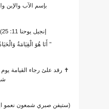
بإسم الآب والإبن وا
إنجيل يوحنا 11: 25) قَالَ السيد المسيح له المجد:
" أَنَا هُوَ الْقِيَامَةُ وَالْحَ
شبا
(ستيفن صبري شمعون نعمو ايرميا