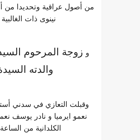
من أصول عراقية وتحديدا من أه
نينوى ذات الغالبي
زوجة المرحوم السيدة
و
والدته السيدة
وقبلت التعازي في سدني أستر
نعمو ايرميا و نادر يوسف نعمو
الكلدانية من الساعة