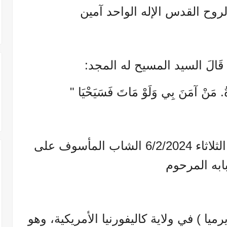
لروح القدس الإله الواحد آمين
يَاةُ. مَنْ آمَنَ بِي وَلَوْ مَاتَ فَسَيَحْيَا "
✝️ رقد علئ رجاء القيامة يوم الثلاثاء 6/2/2024 الشاب المأسوف على
به المرحوم
 ) في ولاية كاليفورنيا الأمريكية، وهو