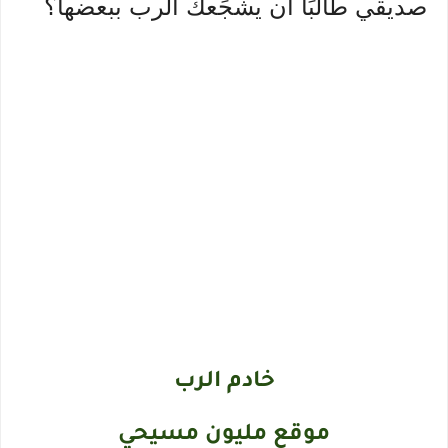
صديقي طالبًا أن يشجِّعك الرب ببعضها؟
خادم الرب
موقع مليون مسيحي