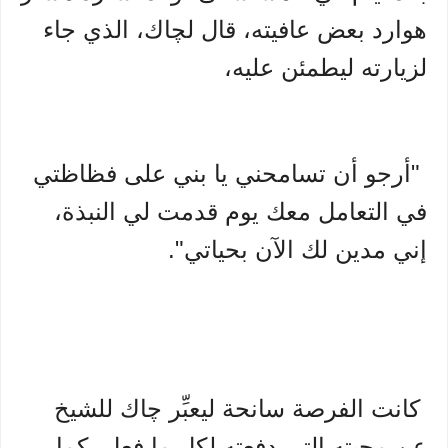
هوارد بعض عافيته، قال لچاك، الذي جاء
لزيارته ليطمئن عليه،
"أرجو أن تسامحني يا بني على فظاظتي
في التعامل معك يوم قدمت لي النبذة،
إني مدين لك الآن بحياتي".
كانت الفرصة سانحة ليعبِّر چاك للشيخ
عن محبته التي دفعته لكل ما فعل، كما