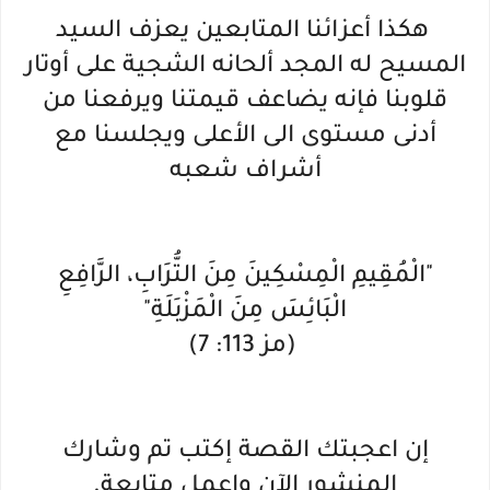
هكذا أعزائنا المتابعين يعزف السيد
المسيح له المجد ألحانه الشجية على أوتار
قلوبنا فإنه يضاعف قيمتنا ويرفعنا من
أدنى مستوى الى الأعلى ويجلسنا مع
أشراف شعبه
"الْمُقِيمِ الْمِسْكِينَ مِنَ التُّرَابِ، الرَّافِعِ
الْبَائِسَ مِنَ الْمَزْبَلَةِ"
(مز 113: 7)
إن اعجبتك القصة إكتب تم وشارك
المنشور الآن وإعمل متابعة.