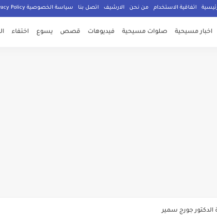
ئيسية
اتفاقية الاستخدام
من نحن
الارشيف
اتصل بنا
سياسة الخصوصية Privacy Policy
اخبار مسيحية
صلوات مسيحية
فيديوهات
قصص
يسوع
اختفاء
ال
صلي المسيحيون
الدكتور جورج سمير
م الامان في العالم اجمع