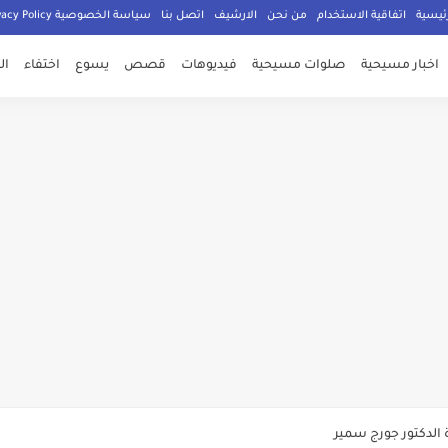
ئيسية
اتفاقية الاستخدام
من نحن
الارشيف
اتصل بنا
سياسة الخصوصية Privacy Policy
اخبار مسيحية
صلوات مسيحية
فيديوهات
قصص
يسوع
اختفاء
ال
صلي المسيحيون
الدكتور جورج سمير
م الامان في العالم اجمع