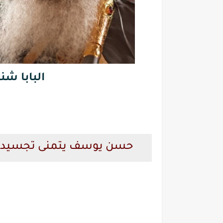
البابا ش
حسن يوسف يتمنى تجسيد ش