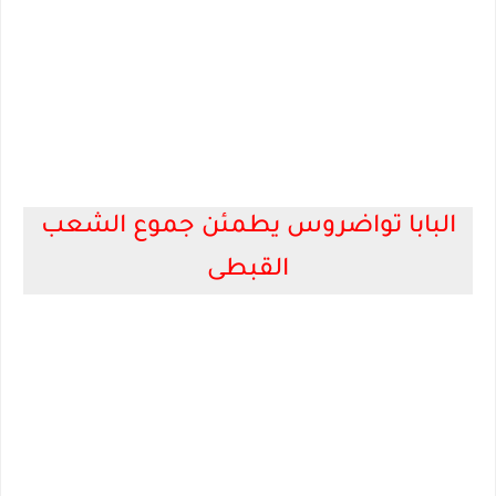
البابا تواضروس يطمئن جموع الشعب
القبطى