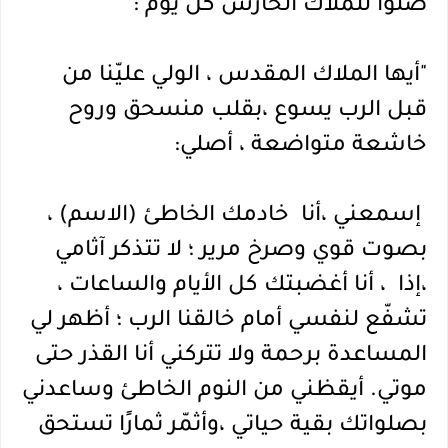
صلوا للملاك الحارس كل يوم :
"أيها الملاك المقدس ، الولي عليّنا من 
قبل الرب يسوع ،بقلب منسحق وروح 
خاشعة متواضعة ، أصلي:
 إسمعني ،أنا  خادمك الخاطئ (الاسم) ، 
بصوت قوي وصرخ مرير ؛ لا تتذكر آثامي 
،إذا  ، أنا أغضبتك كل الأيام والساعات ، 
تشفّع لنفسي أمام خالقنا الرب ؛ أظهر لي 
المساعدة برحمة ولا تتركني أنا القذر حتى 
موتي. أيقظني من النوم الخاطئ وساعدني 
بصلواتك بقية حياتي ،وأثمّر ثمارًا تستحق 