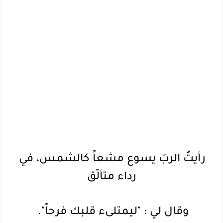
رأيتُ الربّ يسوع مشعاً كالشمس، في 
رداء متألّق
وقال لي : "ليمتلىء قلبك فرحاً". 