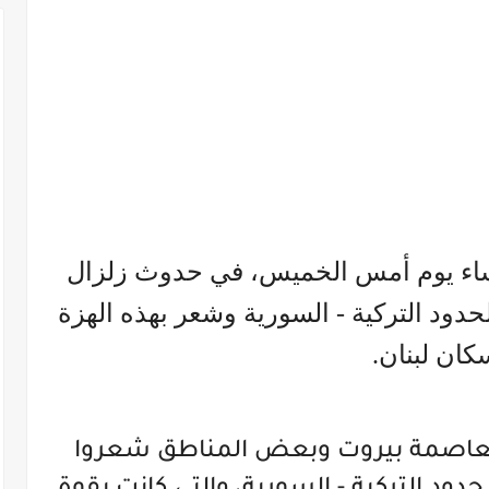
، مساء يوم أمس الخميس، في حدوث زلزال
دود التركية - السورية وشعر بهذه الهزة
كان لبنان.
لعاصمة بيروت وبعض المناطق شعروا