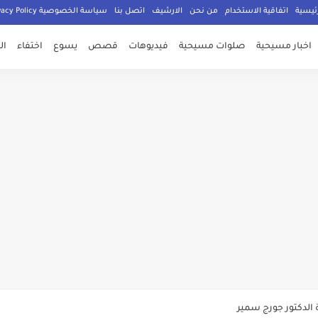
ئيسية
اتفاقية الاستخدام
من نحن
الارشيف
اتصل بنا
سياسة الخصوصية Privacy Policy
اخبار مسيحية
صلوات مسيحية
فيديوهات
قصص
يسوع
اختفاء
ال
صلي المسيحيون
الدكتور جورج سمير
م الامان في العالم اجمع