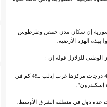
ود التركية - السورية، والتي كانت بقوة
ء السورية إن سكان مدن حمص وطرطوس
بهذه الهزة الأرضية.
الوطني للزلازل قوله إن :
"هزة أرضية ارتدادية بشدة 4.8 درجات مركزها غرب إدلب بـ48 كم في
ء إسكندرون".
دت عدة دول في منطقة الشرق الأوسط،