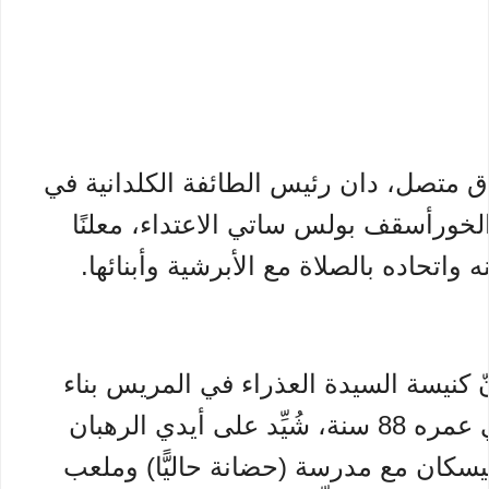
 متصل، دان رئيس الطائفة الكلدانية في
خورأسقف بولس ساتي الاعتداء، معلنًا
 واتحاده بالصلاة مع الأبرشية وأبنائها.
نّ كنيسة السيدة العذراء في المريس بناء
تاريخي عمره 88 سنة، شُيِّد على أيدي الرهبان
سكان مع مدرسة (حضانة حاليًّا) وملعب