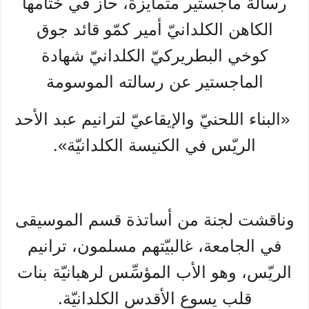
رسالة ماجستير متمايزة، حاز في ختامها
الكاهن الكلدانيّ أمير كمّو قائد جوق
كوخي البطريركيّ الكلدانيّ شهادة
الماجستير عن رسالته الموسومة
«البناء اللحنيّ والإيقاعيّ لترانيم عبد الأحد
الريّس في الكنيسة الكلدانيّة».
وناقشت لجنة من أساتذة قسم الموسيقى
في الجامعة، غالبيّتهم مسلمون، ترانيم
الريّس، وهو الأب المؤسِّس لرهبانيّة بنات
قلب يسوع الأقدس الكلدانيّة.