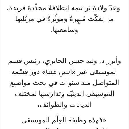
وعدّ ولادة ترانيمه انطلاقةً مجدِّدة فريدة،
ما انفكّت مُبهِرةً ومؤثِّرةً في مرتّليها
وسامعيها.
وأبرز د. وليد حسن الجابري، رئيس قسم
الموسيقى عبر
دورَ قِسْمه
«آسي مينا»
المتواصل منذ سنوات في بحث مواضيع
الموسيقى الدينيّة وتدارسها لمختَلَف
الديانات والطوائف،
«فهذه وظيفة العِلْم الموسيقي