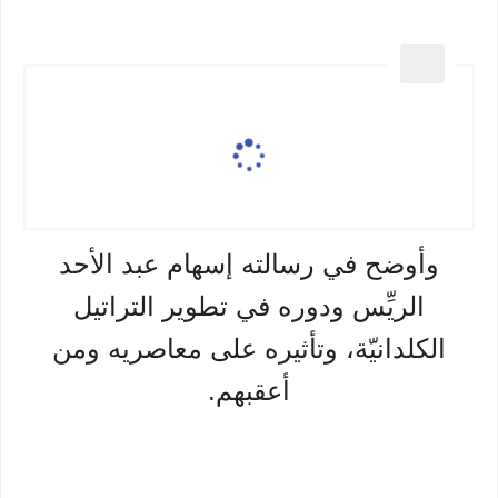
وأوضح في رسالته إسهام عبد الأحد
الريِّس ودوره في تطوير التراتيل
الكلدانيّة، وتأثيره على معاصريه ومن
أعقبهم.