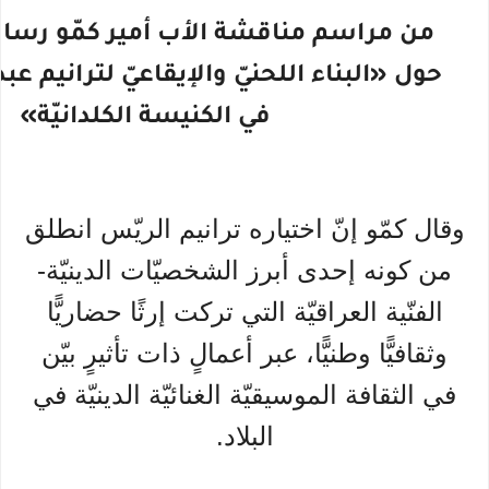
من مراسم مناقشة الأب أمير كمّو رسال
حول «البناء اللحنيّ والإيقاعيّ لترانيم عب
في الكنيسة الكلدانيّة»
وقال كمّو إنّ اختياره ترانيم الريّس انطلق
من كونه إحدى أبرز الشخصيّات الدينيّة-
الفنّية العراقيّة التي تركت إرثًا حضاريًّا
وثقافيًّا وطنيًّا، عبر أعمالٍ ذات تأثيرٍ بيّن
في الثقافة الموسيقيّة الغنائيّة الدينيّة في
البلاد.