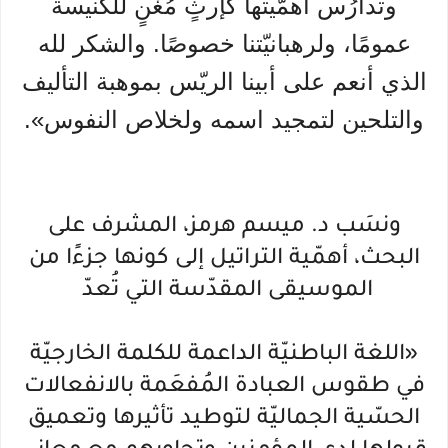
وتدارُس أهمّيتها كإرثٍ مُغْنٍ للكنيسة
عمومًا، ولرهبانيّتنا خصوصًا. والشكر لله
الذي أنعم على أبينا الريّس بموهبة التأليف
والتلحين لتمجيد اسمه ولخلاص النفوس».
ونسَب د. ميسم هرمز، المشرف على
البحث، أهمّية التراتيل إلى كونها جزءًا من
الموسيقى المقدّسة التي تُعدّ
«اللغة الباطنيّة الداعمة للكلمة الخارجيّة
في طقوس العبادة المُفعَمة بالانفعالات
الحسّية الجماليّة لتوطيد تأثيرها وتعميق