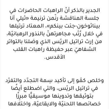
الجدير بالذكر أنّ الراهبات الحاضرات في
جلسة المناقشة رنّمن ترنيمة «ثيلي آنا
بيناثوخون-جئت بينكم»، المعتاد ترتيلها
في خلال رُتَب مجاهرتهنّ بالنذور الرهبانيّة،
من إرث تراتيل الريّس الذي وصَلنا بالتواتر
الشفاهيّ عبر حفيظة راهبات القلب
الأقدس.
وخلص كمّو إلى تأكيد سِمة التجدّد والتفرّد
في تراتيل الريّس، والتي اضطلع أيضًا
بتوثيقها وتدوينها موسيقيًّا مبرِزًا
خصائصها اللحنيّة والايقاعيّة، واختلافها