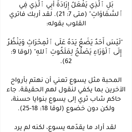
بَلِ ٱلَّذِي يَفْعَلُ إِرَادَةَ أَبِي ٱلَّذِي فِي
ٱلسَّمَاوَاتِ" (متى 7: 21). لقد أربك فاتري
القلوب بقوله:
"لَيْسَ أَحَدٌ يَضَعُ يَدَهُ عَلَى ٱلْمِحْرَاثِ وَيَنْظُرُ
إِلَى ٱلْوَرَاءِ يَصْلُحُ لِمَلَكُوتِ ٱللهِ" (لوقا 9:
62).
المحبة مثل يسوع تعني أن نهتم بأرواح
الآخرين بما يكفي لنقول لهم الحقيقة. جاء
حاكم شاب ثري إلى يسوع بنوايا حسنة،
ولكن دون خضوع (لوقا 18: 18-25).
لقد أراد ما يقدّمه يسوع، لكنه لم يرد