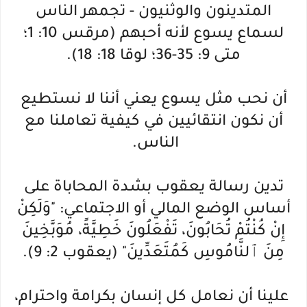
المتدينون والوثنيون - تجمهر الناس
لسماع يسوع لأنه أحبهم (مرقس 10: 1؛
متى 9: 35-36؛ لوقا 18: 18).
أن نحب مثل يسوع يعني أننا لا نستطيع
أن نكون انتقائيين في كيفية تعاملنا مع
الناس.
تدين رسالة يعقوب بشدة المحاباة على
أساس الوضع المالي أو الاجتماعي: "وَلَكِنْ
إِنْ كُنْتُمْ تُحَابُونَ، تَفْعَلُونَ خَطِيَّةً، مُوَبَّخِينَ
مِنَ ٱلنَّامُوسِ كَمُتَعَدِّينَ" (يعقوب 2: 9).
علينا أن نعامل كل إنسان بكرامة واحترام،