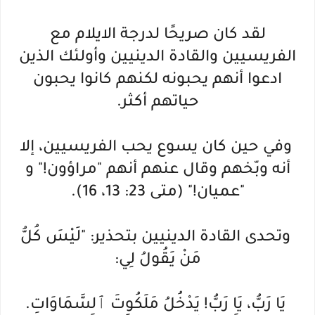
لقد كان صريحًا لدرجة الايلام مع
الفريسيين والقادة الدينيين وأولئك الذين
ادعوا أنهم يحبونه لكنهم كانوا يحبون
حياتهم أكثر.
وفي حين كان يسوع يحب الفريسيين، إلا
أنه وبّخهم وقال عنهم أنهم "مراؤون!" و
"عميان!" (متى 23: 13، 16).
وتحدى القادة الدينيين بتحذير: "لَيْسَ كُلُّ
مَنْ يَقُولُ لِي:
يَا رَبُّ، يَا رَبُّ! يَدْخُلُ مَلَكُوتَ ٱلسَّمَاوَاتِ.