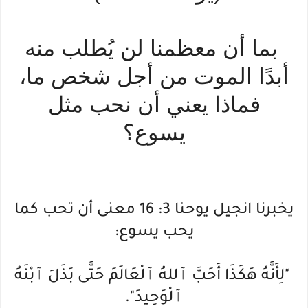
بما أن معظمنا لن يُطلب منه
أبدًا الموت من أجل شخص ما،
فماذا يعني أن نحب مثل
يسوع؟
يخبرنا انجيل يوحنا 3: 16 معنى أن تحب كما
يحب يسوع:
"لِأَنَّهُ هَكَذَا أَحَبَّ ٱللهُ ٱلْعَالَمَ حَتَّى بَذَلَ ٱبْنَهُ
ٱلْوَحِيدَ".