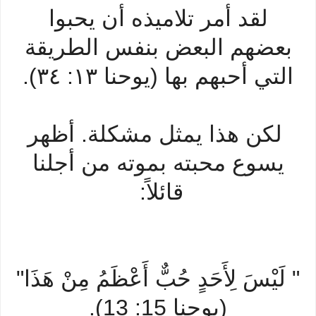
لقد أمر تلاميذه أن يحبوا
بعضهم البعض بنفس الطريقة
التي أحبهم بها (يوحنا ١٣: ٣٤).
لكن هذا يمثل مشكلة. أظهر
يسوع محبته بموته من أجلنا
قائلاً:
" لَيْسَ لِأَحَدٍ حُبٌّ أَعْظَمُ مِنْ هَذَا"
(يوحنا 15: 13).