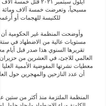
أيلول سبتمبر ٢٠٢١ قُتل خ
مسيحياً، وتعرضت خمسة آلاف ومائة و
للكنيسة للهجمات أو أُرغم
وأوضحت المنظمة غير الحكومية أن ا
مستويات عالية من الاضطهاد في ستة و
تقريرها السنوي هذا صدر قبل أيام معد
العالمي للاجئ، في العشرين من حزيران يو
معطيات نشرتها المفوضية الأممية العليا
أن عدد النازحين والمهجرين حول الع
المنظمة الملتزمة منذ أكثر من ستين ع
الكامنة وراء الاضطهاد وإيجاد حلول له