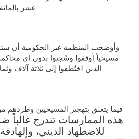
عشر بالمائة.
وأوضحت المنظمة غير الحكومية أن ستة
مسيحياً أوقفوا وسُجنوا بدون أي محاكم
الذين اختُطفوا إلى ثلاثة آلاف وث
فيما يتعلق بتهجير المسيحيين وطردهم من 
هذه الممارسات تندرج غالباً ض
للاضطهاد الديني، والهادفة