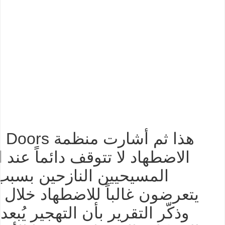
الاضطهاد لا تتوقف دائماً عند ا
المسيحيين النازحين بسبب 
يتعرضون غالباً للاضطهاد خلال
وذكّر التقرير بأن التهجير يُبعد