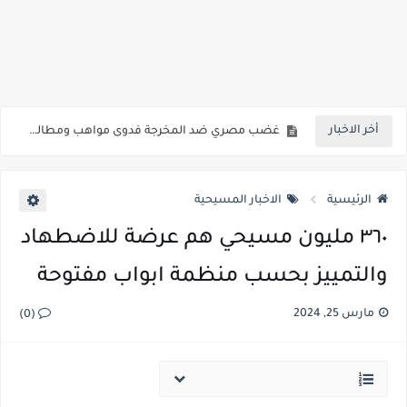
بالفيديو شخص من الفصائل المسلحة يهدد المسيحيين في سوريا عليكم تغيير دينكم أو دفع الجزية أو القتل
عدد مسيحيي العراق وما هي نسبة المسيحيين في العراق شاهد المفاجأة
عذراء اول من تعجن وتخبز وتفتتح افران باطنايا في سهل نينوى شمال االعراق
أخر الاخبار
غضب مصري ضد المخرجة فدوى مواهب ومطالبات بسحب جنسيتها ما هي القصة
المصرية فدوى تقول مفيش دين مسيحي ولا يهودي واساءت ايضا للحضارة المصرية
الرئيسية
الاخبار المسيحية
٣٦٠ مليون مسيحي هم عرضة للاضطهاد
والتمييز بحسب منظمة ابواب مفتوحة
مارس 25, 2024
(0)