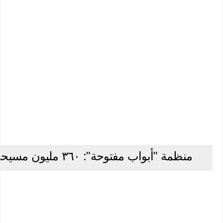
منظمة "أبواب مفتوحة": ٣٦٠ مليون مسيحي هم عرضة للاضطهاد والتمييز