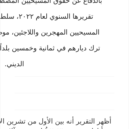
بالدفاع عن حقوق المسيحيين المضطه
تقريرها السنوي لعام ٢٠٢٢، سلطت فيه الضوء على واقع
المسيحيين المهجرين واللاجئين، موض
ترك ديارهم في ثمانية وخمسين بلداً 
الديني.