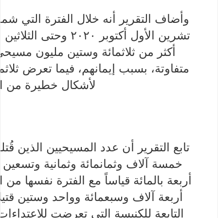
وأضاف التقرير أنه خلال الفترة التي شمل
أكثر من ثلاثمائة وستين مليون مسيحي
متفاوتة، بسبب إيمانهم، فيما تعرض ثلاث
لأشكال خطيرة من ال
تابع التقرير أن عدد المسيحيين الذين قُتل
خمسة آلاف وثمانمائة وثمانية وتسعين 
أربعة بالمائة قياساً مع الفترة نفسها من 
أربعة آلاف وسبعمائة وواحد وستين قتيلا
التابعة للكنيسة التي تعرضت للاعتداءات