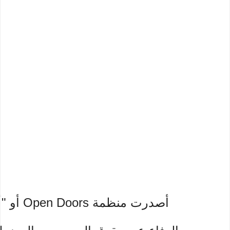
أصدرت منظمة Open Doors أو "أبواب مفتوحة"، المعنية