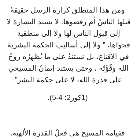
ومن هذا المنطلق كرازة الرسل حقيقةً
قبلها الناسُ أم رفضوها. لا تسند البشارة لا
إلى قبول الناس لها ولا إلى منطقيةِ
فحواها، ” ولا إلى أساليب الحكمة البشرية
في الأقناع، بل تستندُ على ما يُظهرُه روحُ
الله وقُوَّتُه ، وحتى يستند إيمانُ المسيحي
على قدرة الله، لا على حكمة البشر”
(1كور2: 4-5).
فقيامة المسيح هي فعلُ القدرة الألهية.