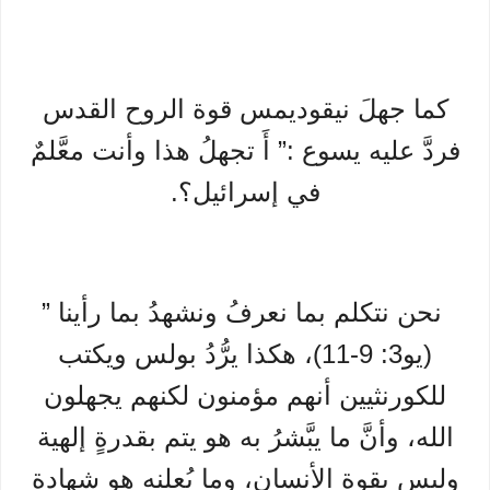
كما جهلَ نيقوديمس قوة الروح القدس
فردَّ عليه يسوع :” أَ تجهلُ هذا وأنت معَّلمٌ
في إسرائيل؟.
نحن نتكلم بما نعرفُ ونشهدُ بما رأينا ”
(يو3: 9-11)، هكذا يرُّدُ بولس ويكتب
للكورنثيين أنهم مؤمنون لكنهم يجهلون
الله، وأنَّ ما يبَّشرُ به هو يتم بقدرةٍ إلهية
وليس بقوة الأنسان، وما يُعلنه هو شهادة