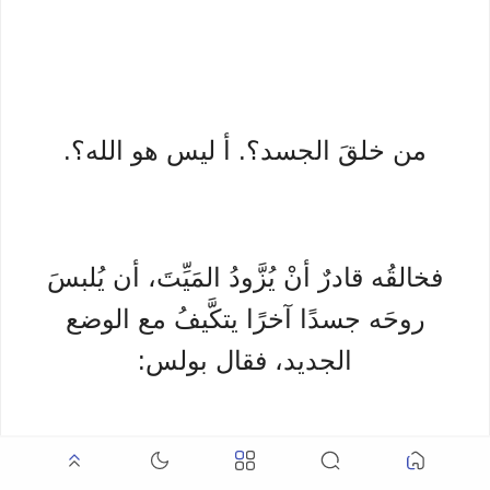
من خلقَ الجسد؟. أ ليس هو الله؟.
فخالقُه قادرٌ أنْ يُزَّودُ المَيِّتَ، أن يُلبسَ
روحَه جسدًا آخرًا يتكَّيفُ مع الوضع
الجديد، فقال بولس:
” يُدفنُ الجسدُ جسمًا بشريًا ويقومُ جسمًا