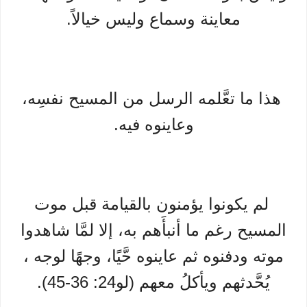
معاينة وسماع وليس خيالاً.
هذا ما تعَّلمه الرسل من المسيح نفسِه،
وعاينوه فيه.
لم يكونوا يؤمنون بالقيامة قبل موت
المسيح رغم ما أنبأَهم به، إلا لمَّا شاهدوا
موته ودفنوه ثم عاينوه حَّيًا، وجهًا لوجه ،
يُحَّدثهم ويأكلُ معهم (لو24: 36-45).