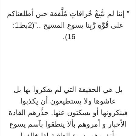
” إننا لم نتَّبِعْ خُرافاتٍ مُلَّفقة حين أطلعناكم
على قُوَّةِ رَّبِنا يسوع المسيح ..”(2بط1:
16).
بل هي الحقيقة التي لم يفكروا بها بل
عاشوها ولا يستطيعون أن يكذبوا
فينكرونها أو يسكتون عنها. حذَّرهم القادة
الأحبار و أمروهم بألا ينطقوا بآسم يسوع
وأنذروهم بسوء العاقبة إذا خالفوا.