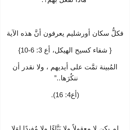
فكلُّ سكان أورشليم يعرفون أنَّ هذه الآية
{ شفاء كسيح الهيكل، أع 3: 6-10}
المُبينة تمَّت على أيديهم ، ولا نقدر أن
ننكُرَها..”
(أع4: 16).
لم يكن لا معقولاً ولا بَنَّاءًا ولا مُفيدًا لِوَلا