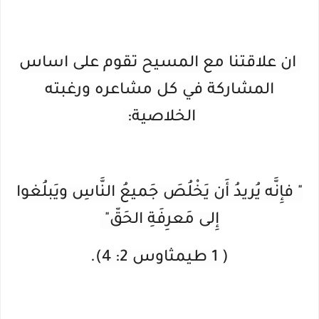
ان علاقتنا مع المسيح تقوم على اساس
المشاركة في كل مشاعره ورغبته
الخلاصية:
" فإِنَّه يُريدُ أَن يَخْلُصَ جَميعُ النَّاسِ ويَبلُغوا
إِلى مَعرِفَةِ الحَقّ"
( 1 طيمثاوس 2: 4).