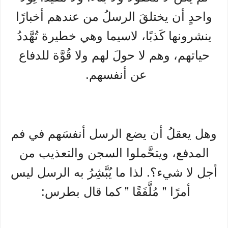
واحدٍ أن يختلقَ الرسلُ من عندهم أخبارًا
ينشرونها كَذبًا، لاسيما وهي خطيرة تُهَّددُ
حياتهم، وهم لا حولَ لهم ولا قُوَّة للدفاع
عن أنفسهم.
وهل يعقلُ أن يضع الرسل أنفسَهم في فم
المدفع، ويتحَّملوا السجن والتعذيب من
أجل لا شيء؟. لذا ما يُبَّشِرُ به الرسل ليس
أمرًا ” مُلَّفَقًا ” كما قال بطرس: