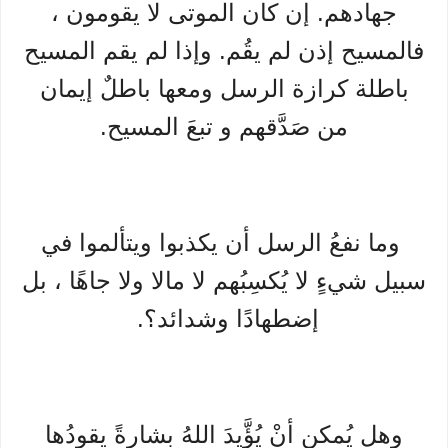
جهادهم. إن كان الموتى لا يقومون ،
فالمسيح إذن لم يقُم. وإذا لم يقم المسيح
باطلة كرازة الرسل ومعها باطلٌ إيمان
من صَدَّقهم و تبعَ المسيح.
وما نفعُ الرسل أن يكذبوا ويتألموا في
سبيل شيءٍ لا يُكسِبُهم لا مالا ولا جاهًا ، بل
إضطهادًا وشدائد؟.
وهل يُمكن أنْ يُؤَّيدَ اللهُ بشارةً يقودُها