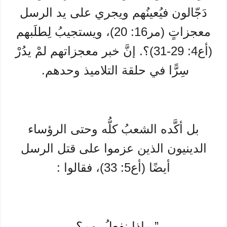
دَجّالون فيُعينُهم ويجري على يد الرسل
معجزاتٍ (مر16: 20)، ويستجيبُ لِطلَبهم
(أع4: 29-31)؟. إنَّ خبر معجزاتهم لمْ يدُرْ
سِرًّا في حلقة التلاميذ وحدهم.
بل أكَّده الشعبُ كلُّه وحتى الرؤساء
الدينيون الذين عزموا على قتل الرسل
أيضًا (أع5: 33)، فقالوا :
” ماذا نفعلُ بهم؟.