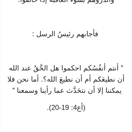
فأجابهم رئيسُ الرسل :
” أنتم أنفُسُكم احكموا هل الحَّقُ عند الله
أن نطيعَكم أم أن نطيعَ الله؟. أما نحن فلا
يمكننا إلا أن نتحَدَّث عما رأينا وسمعنا ”
(أع4: 19-20).