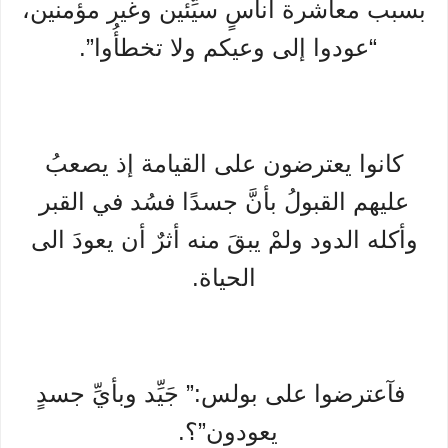
بسبب معاشرة أُناسٍ سيِّئين وغير مؤمنين،
“عودوا إلى وعيكم ولا تخطأُوا”.
كانوا يعترضون على القيامة إذ يصعبُ
عليهم القبولُ بأنَّ جسدًا فسُد في القبر
وأكله الدود ولمْ يبقَ منه أثرٌ أن يعودَ الى
الحياة.
فآعترضوا على بولس:” جَيِّد وبأيِّ جسدٍ
يعودون”؟.