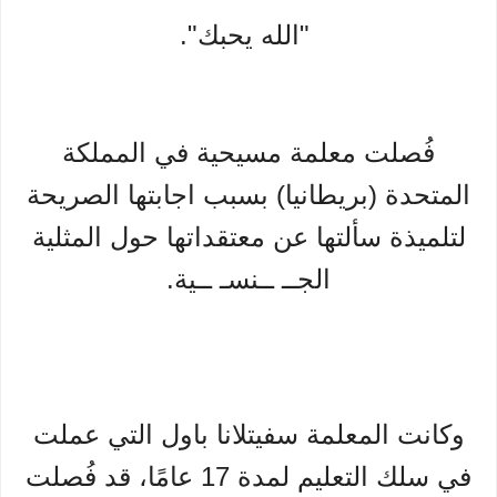
"الله يحبك".
فُصلت معلمة مسيحية في المملكة
المتحدة (بريطانيا) بسبب اجابتها الصريحة
لتلميذة سألتها عن معتقداتها حول المثلية
الجــ ــنسـ ــية.
وكانت المعلمة سفيتلانا باول التي عملت
في سلك التعليم لمدة 17 عامًا، قد فُصلت