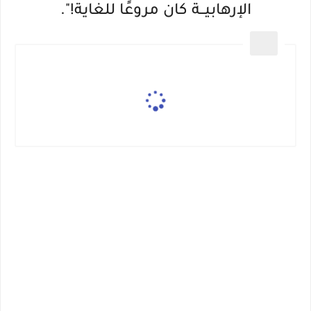
الإرهابيــة كان مروعًا للغاية!".