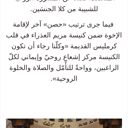
للشبيبة من كلا الجنسَين.
فيما جرى ترتيب «حصن» آخر لإقامة
الإخوة ضمن كنيسة مريم العذراء في قلب
كرمليس القديمة «وكلّنا رجاء أن تكون
الكنيسة مركز إشعاعٍ روحيّ وإيماني لكلّ
الراغبين، وواحةً للتأمّل والصلاة والخلوة
الروحية».