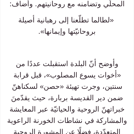
المحلّي وتضامنه مع روحانيتهم. وأضاف:
«لطالما تطلّعنا إلى رهبانية أصيلة
بروحانيّتها وإيمانها».
وأوضح أنّ البلدة استقبلت عددًا من
«أخوات يسوع المصلوب»، قبل قرابة
سنتين، وجرت تهيئة «حصن» لسكناهنّ
ضمن دير القديسة بربارة، حيث يقدّمنَ
خبراتهنّ الروحية والحياتيّة عبر المعايشة
والمشاركة في نشاطات الخورنة الراعوية
المتعدّدة، فضلًا عن المشورة الروحية