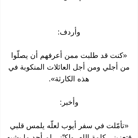
وأردف:
«كنت قد طلبت ممن أعرفهم أن يصلّوا
من أجلي ومن أجل العائلات المنكوبة في
هذه الكارثة».
وأخبر:
«تأمّلت في سفر أيوب لعلّه يلمس قلبي
فتعزيني كلمة الله. ولكنّني لم أجد ما يشبه