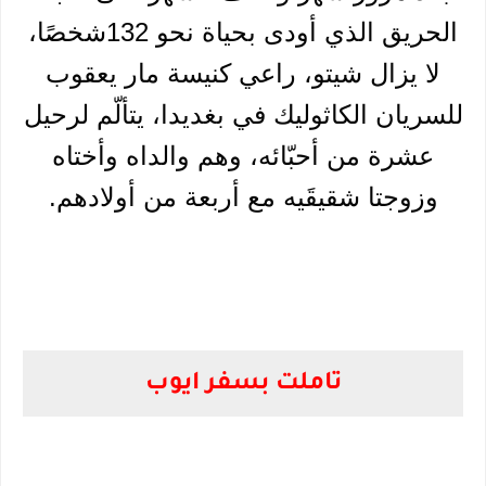
الحريق الذي أودى بحياة نحو 132شخصًا،
لا يزال شيتو، راعي كنيسة مار يعقوب
للسريان الكاثوليك في بغديدا، يتألّم لرحيل
عشرة من أحبّائه، وهم والداه وأختاه
وزوجتا
شقيقَيه مع أربعة من أولادهم.
تاملت بسفر ايوب