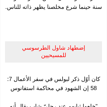
سنة حينما شرع مخلصنا يظهر ذاته للناس.
إضطهاد شاول الطرسوسي
للمسيحيين
كان أوّل ذكر لبولس في سفر الأعمال 7:
58 إن الشهود في محاكمة استفانوس
"خلعوا ثيابهم عند رجليّ شاب يقال أنه