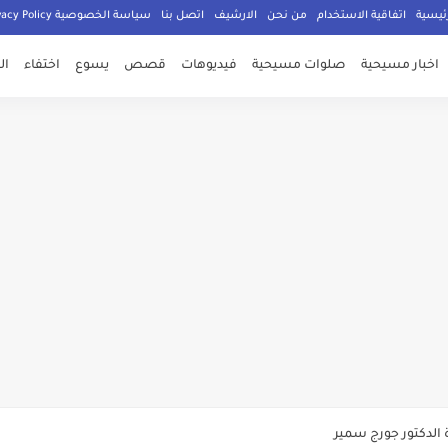
ئيسية
اتفاقية الاستخدام
من نحن
الارشيف
اتصل بنا
سياسة الخصوصية Privacy Policy
اخبار مسيحية
صلوات مسيحية
فيديوهات
قصص
يسوع
اختفاء
ال
صلي المسيحيون
الدكتور جورج سمير
م الامان في العالم اجمع